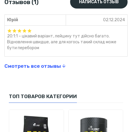
Отзывов (1)
НАПИСАТЬ ОТЗЫВ
– BCAA способствуют энергообеспечению мышц,
минимизируют накопление молочной кислоты, помогая
Юрій
02.12.2024
тренироваться дольше и интенсивнее.
Дополнительное обогащение витаминами
–
содержит витамины группы B, которые поддерживают
20:1:1 – цікавий варіант, лейцину тут дійсно багато.
Відновлення швидше, але для когось такий склад може
метаболизм, нервную систему и общую выносливость.
бути перебором
Кому подходит OLIMP BCAA 20:1:1
Xplode?
Смотреть все отзывы
Силовым атлетам и бодибилдерам
– для активного
роста мышц и их защиты.
Выносливым спортсменам
– помогает избежать
усталости и ускорить восстановление.
ТОП ТОВАРОВ КАТЕГОРИИ
Худеющим
– предотвращает потерю мышечной
массы при дефиците калорий.
OLIMP BCAA 20:1:1 Xplode
– это мощный BCAA-комплекс с
высокой концентрацией лейцина, стимулирующий