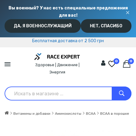
Вы военный? У нас есть специальные предложения
✕
для вас!
ДА, Я ВОЕННОСЛУЖАЩИЙ
НЕТ, СПАСИБО
Бесплатная доставка от 2 500 грн
Бесплатная доставка от 2 500 грн
0
0
Здоровье | Движение |
Энергия
Витамины и добавки
Аминокислоты
BCAA
BCAA в порошке