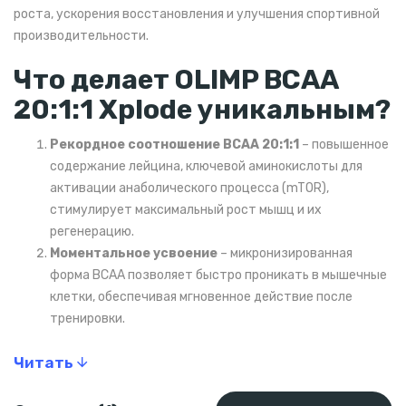
роста, ускорения восстановления и улучшения спортивной
производительности.
Что делает OLIMP BCAA
20:1:1 Xplode уникальным?
Рекордное соотношение BCAA 20:1:1
– повышенное
содержание лейцина, ключевой аминокислоты для
активации анаболического процесса (mTOR),
стимулирует максимальный рост мышц и их
регенерацию.
Моментальное усвоение
– микронизированная
форма BCAA позволяет быстро проникать в мышечные
клетки, обеспечивая мгновенное действие после
тренировки.
Защита от катаболизма
– формула помогает
Читать
уменьшить разрушение мышц во время тренировок и
диет, сохраняя чистую мышечную массу.
Поддержка выносливости и снижение усталости