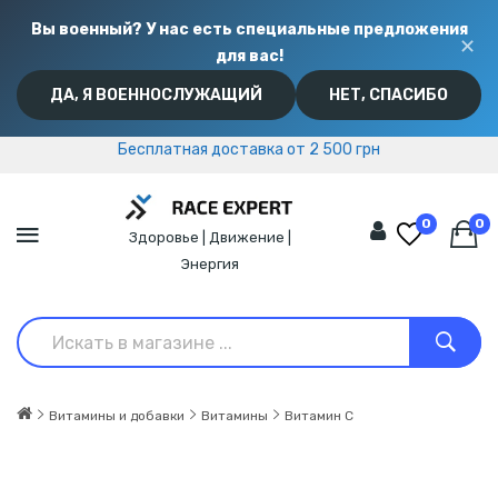
Вы военный? У нас есть специальные предложения
✕
для вас!
ДА, Я ВОЕННОСЛУЖАЩИЙ
НЕТ, СПАСИБО
Бесплатная доставка от 2 500 грн
Бесплатная доставка от 2 500 грн
0
0
Здоровье | Движение |
Энергия
Витамины и добавки
Витамины
Витамин C