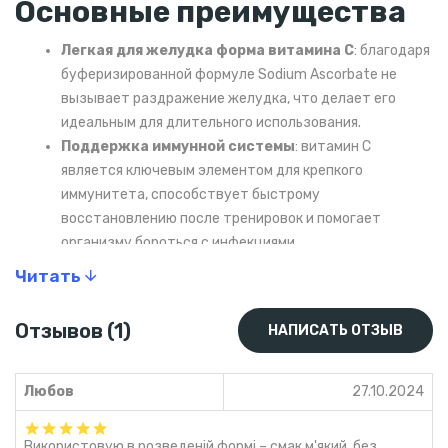
Основные преимущества
Легкая для желудка форма витамина C
: благодаря
буферизированной формуле Sodium Ascorbate не
вызывает раздражение желудка, что делает его
идеальным для длительного использования.
Поддержка иммунной системы
: витамин C
является ключевым элементом для крепкого
иммунитета, способствует быстрому
восстановлению после тренировок и помогает
организму бороться с инфекциями.
Антиоксидантная защита
: защищает клетки от
Читать
повреждений, вызванных свободными радикалами, и
снижает окислительный стресс во время тренировок.
Отзывов (1)
НАПИСАТЬ ОТЗЫВ
Способствует выработке коллагена
:
поддерживает здоровье кожи, суставов и сосудов,
что особенно важно для тех, кто активно занимается
Любов
27.10.2024
спортом.
Витамин C
необходим для обмена аминокислот и
Використовую в розведеній формі – смак м'який, без