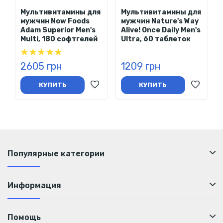
Состав
Мультивитамины для
Мультивитамины для
мужчин Now Foods
мужчин Nature's Way
% от
Adam Superior Men's
Alive! Once Daily Men's
1
Multi, 180 софтгелей
Ultra, 60 таблеток
Пищевая ценность
суточной
капсула
нормы
2605 грн
1209 грн
Йохимбе (Pausinystalia
johimbe) (экстракт
КУПИТЬ
КУПИТЬ
коры)
135 мг
—
(гарантированное
содержание 4 мг [3%]
йохимбина)
- Суточная норма не определена.
Популярные категории
Другие ингредиенты
Концентрат цельного риса, капсула из растительной
Информация
целлюлозы, смесь экстрактов органического риса,
мальтодекстрин (из кукурузы без ГМО) и диоксид кремния.
Помощь