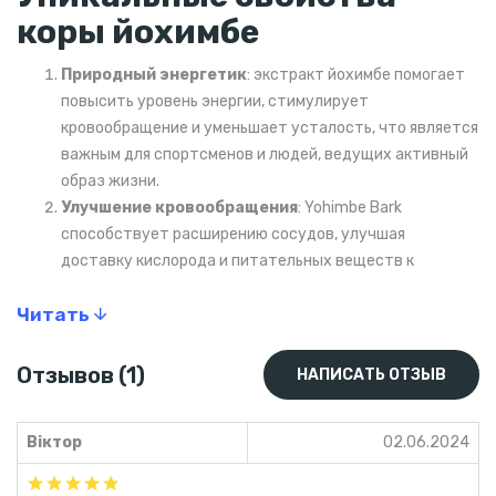
коры йохимбе
Природный энергетик
: экстракт йохимбе помогает
повысить уровень энергии, стимулирует
кровообращение и уменьшает усталость, что является
важным для спортсменов и людей, ведущих активный
образ жизни.
Улучшение кровообращения
: Yohimbe Bark
способствует расширению сосудов, улучшая
доставку кислорода и питательных веществ к
мышцам. Это положительно влияет на
Читать
производительность во время тренировок и скорость
восстановления.
Поддержка сексуального здоровья
: йохимбе
Отзывов (1)
НАПИСАТЬ ОТЗЫВ
известен своими афродизиакальными свойствами,
способствуя улучшению либидо и поддерживая
Віктор
02.06.2024
здоровье репродуктивной системы как у мужчин, так и
у женщин.