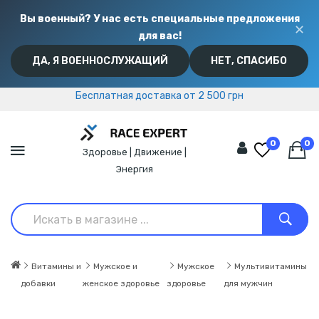
Вы военный? У нас есть специальные предложения
✕
для вас!
ДА, Я ВОЕННОСЛУЖАЩИЙ
НЕТ, СПАСИБО
Бесплатная доставка от 2 500 грн
Бесплатная доставка от 2 500 грн
0
0
Здоровье | Движение |
Энергия
Витамины и
Мужское и
Мужское
Мультивитамины
добавки
женское здоровье
здоровье
для мужчин