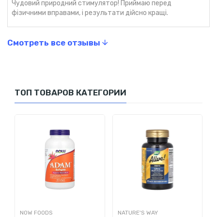
Повышение выносливости
: активные компоненты
Чудовий природний стимулятор! Приймаю перед
фізичними вправами, і результати дійсно кращі.
йохимбе стимулируют нервную систему, увеличивая
общую выносливость и повышая мотивацию для
достижения спортивных и личных целей.
Смотреть все отзывы
Адаптогенный эффект
: экстракт коры помогает
организму адаптироваться к физическим и
эмоциональным нагрузкам, снижая влияние стресса на
тело и разум.
ТОП ТОВАРОВ КАТЕГОРИИ
Solaray Yohimbe Bark Extract
- это эффективное
средство для улучшения энергии, выносливости и
кровообращения. Эта добавка станет отличным выбором для
тех, кто стремится достичь новых высот в спорте и
улучшить общее качество жизни.
Рекомендации по применению
Применять только согласно инструкции. Принимать 1
капсулу VegCap в день во время еды или запивая стаканом
воды.
NOW FOODS
NATURE'S WAY