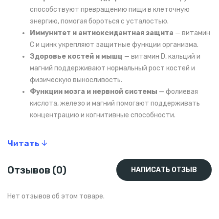
способствуют превращению пищи в клеточную
энергию, помогая бороться с усталостью.
Иммунитет и антиоксидантная защита
— витамин
C и цинк укрепляют защитные функции организма.
Здоровье костей и мышц
— витамин D, кальций и
магний поддерживают нормальный рост костей и
физическую выносливость.
Функции мозга и нервной системы
— фолиевая
кислота, железо и магний помогают поддерживать
концентрацию и когнитивные способности.
Преимущества
Читать
Специально адаптированная формула для
Отзывов (0)
потребностей подростков.
НАПИСАТЬ ОТЗЫВ
Поддерживает энергию и выносливость во время
учёбы и занятий спортом.
Нет отзывов об этом товаре.
Способствует нормальному росту и развитию
организма.