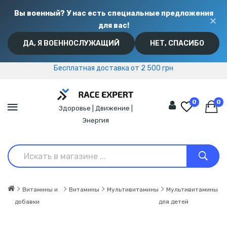
Вы военный? У нас есть специальные предложения
✕
для вас!
ДА, Я ВОЕННОСЛУЖАЩИЙ
НЕТ, СПАСИБО
Бесплатная доставка от 2 500 грн
Бесплатная доставка от 2 500 грн
0
0
Здоровье | Движение |
Энергия
Витамины и
Витамины
Мультивитамины
Мультивитамины
добавки
для детей