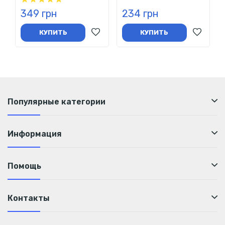
организма!
349 грн
234 грн
Не забывайте также употреблять изотоник на всем
КУПИТЬ
КУПИТЬ
протяжении дистанции. Чтобы “приучить” организм к
быстрому усвоению и использованию спортивных добавок,
протестируйте их во время тренировки.
Популярные категории
Информация
Помощь
Контакты