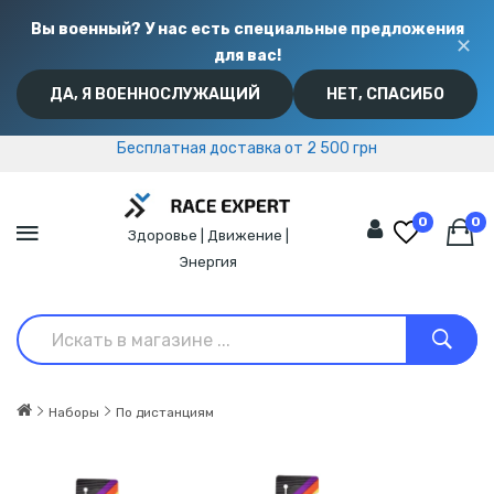
Вы военный? У нас есть специальные предложения
✕
для вас!
ДА, Я ВОЕННОСЛУЖАЩИЙ
НЕТ, СПАСИБО
Бесплатная доставка от 2 500 грн
Бесплатная доставка от 2 500 грн
0
0
Здоровье | Движение |
Энергия
Наборы
По дистанциям