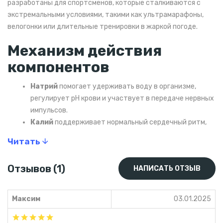
разработаны для спортсменов, которые сталкиваются с
экстремальными условиями, такими как ультрамарафоны,
велогонки или длительные тренировки в жаркой погоде.
Механизм действия
компонентов
Натрий
помогает удерживать воду в организме,
регулирует pH крови и участвует в передаче нервных
импульсов.
Калий
поддерживает нормальный сердечный ритм,
снижает уровень артериального давления, участвует
Читать
в мышечных сокращениях и обмене веществ.
Магний
необходим для работы мышц, поддержания
Отзывов (1)
НАПИСАТЬ ОТЗЫВ
здоровья костей, регулирования уровня глюкозы в
крови и образования энергии в клетках.
Хлориды
помогают в регулировании уровня
Максим
03.01.2025
жидкости в теле и участвуют в регуляции кислотно-
щелочного баланса.