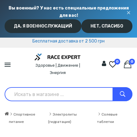
Вы военный? У нас есть специальные предложения
✕
для вас!
ДА, Я ВОЕННОСЛУЖАЩИЙ
НЕТ, СПАСИБО
Бесплатная доставка от 2 500 грн
Бесплатная доставка от 2 500 грн
0
0
Здоровье | Движение |
Энергия
Спортивное
Электролиты
Солевые
питание
(гидратация)
таблетки