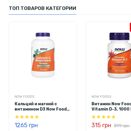
Показатель
Количество
ТОП ТОВАРОВ КАТЕГОРИИ
Калории
10
Углеводы всего
2 г
25 мкг
Витамин D3
(1000 МЕ)
Натрий
5 мг
Ингредиенты:
витамин D3 (холекальциферол), глюкозный сиро
глютена, без искусственных ароматизаторов и красителей.
NOW FOODS
NOW FOODS
Кальций и магний с
Витамин Now Foo
витамином D3 Now Foods
Vitamin D-3, 1000 
Calcium & Magnesium,
(фрукты) 180
240 софтгелей
жевательных ви
1265 грн
315 грн
399 грн