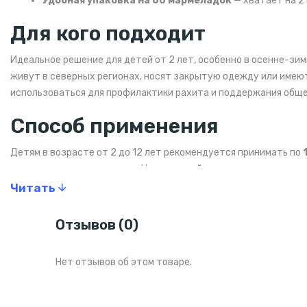
Удобная упаковка на 60 мармеладок
— хватает на 2
Для кого подходит
Идеальное решение для детей от 2 лет, особенно в осенне-зи
живут в северных регионах, носят закрытую одежду или имею
использоваться для профилактики рахита и поддержания обще
Способ применения
Детям в возрасте от 2 до 12 лет рекомендуется принимать по
разжевывать во время еды. Не превышайте рекомендуемую доз
витамином D.
Читать
Состав
Отзывов (0)
Размер порции: 1 жевательная конфета
Порций в упаковке: 60
Нет отзывов об этом товаре.