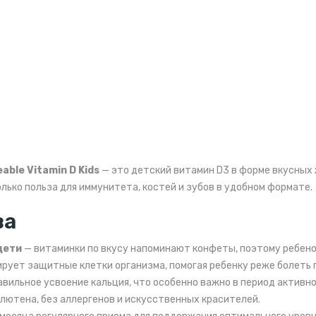
eable Vitamin D Kids
— это детский витамин D3 в форме вкусных
ько польза для иммунитета, костей и зубов в удобном формате.
ва
дети
— витаминки по вкусу напоминают конфеты, поэтому ребенок
рует защитные клетки организма, помогая ребенку реже болеть 
вильное усвоение кальция, что особенно важно в период активно
глютена, без аллергенов и искусственных красителей.