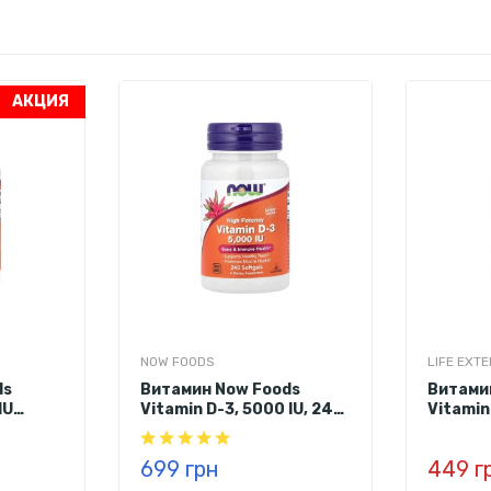
нормы
(взрослые и
(дети 2–3 г.)
дети 4+ г.)
—
—
<2%
<1%
АКЦИЯ
167%
125%
<1%
<1%
п, сахар, вода, пектин, натуральные ароматизаторы, лимонная ки
NOW FOODS
LIFE EXT
ds
Витамин Now Foods
Витамин
IU
Vitamin D-3, 5000 IU, 240
Vitamin
софтгелів
IU), 60
таминов
699 грн
449 г