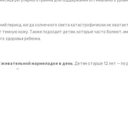
 месяца регулярного приема для поддержания оптимального уровн
мний период, когда солнечного света катастрофически не хватае
т темную кожу. Также подходит детям, которые часто болеют, и
го здоровья ребенка.
1 жевательной мармеладке в день
. Детям старше 12 лет — п
ировку. Перед применением рекомендуется консультация с педиа
% дневной
% дневной
нормы