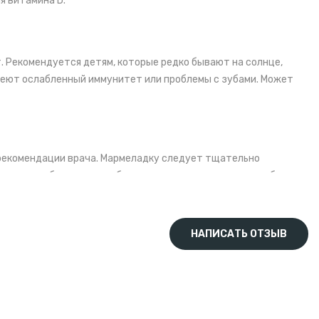
я витамина D.
т. Рекомендуется детям, которые редко бывают на солнце,
меют ослабленный иммунитет или проблемы с зубами. Может
о рекомендации врача. Мармеладку следует тщательно
тром, особенно если ребенок уже принимает другие добавки с
НАПИСАТЬ ОТЗЫВ