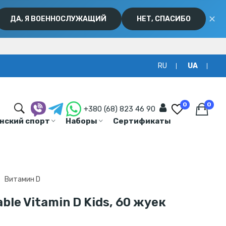
✕
ДА, Я ВОЕННОСЛУЖАЩИЙ
НЕТ, СПАСИБО
RU
UA
0
0
+380 (68) 823 46 90
нский спорт
Наборы
Сертификаты
Витамин D
ble Vitamin D Kids, 60 жуек