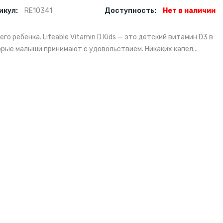
икул:
RE10341
Доступность:
Нет в наличии
о ребенка. Lifeable Vitamin D Kids — это детский витамин D3 в
рые малыши принимают с удовольствием. Никаких капел...