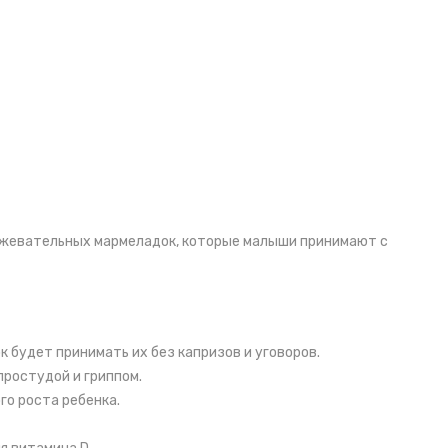
 жевательных мармеладок, которые малыши принимают с
 будет принимать их без капризов и уговоров.
простудой и гриппом.
го роста ребенка.