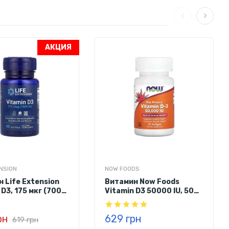
АКЦИЯ
слота, цитрат натрия, натуральные красители. Без ГМО, без
ENSION
NOW FOODS
 Life Extension
Витамин Now Foods
 D3, 175 мкг (7000
Vitamin D3 50000 IU, 50
 софтгелей
софтгелей
рн
629 грн
619 грн