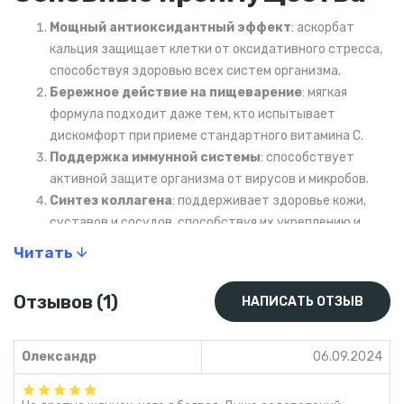
Мощный антиоксидантный эффект
: аскорбат
кальция защищает клетки от оксидативного стресса,
способствуя здоровью всех систем организма.
Бережное действие на пищеварение
: мягкая
формула подходит даже тем, кто испытывает
дискомфорт при приеме стандартного витамина C.
Поддержка иммунной системы
: способствует
активной защите организма от вирусов и микробов.
Синтез коллагена
: поддерживает здоровье кожи,
суставов и сосудов, способствуя их укреплению и
регенерации.
Читать
Дополнительная польза кальция
: поддерживает
здоровье костей и зубов, что важно для активных
Отзывов (1)
НАПИСАТЬ ОТЗЫВ
людей и спортсменов.
Механизм действия
Олександр
06.09.2024
аскорбата кальция