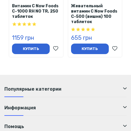
желудка. Благодаря своей уникальной формуле продукт не
Витамин С Now Foods
Жевательный
только поддерживает иммунитет, но и обеспечивает
C-1000 RH NO TR, 250
витамин С Now Foods
таблеток
C-500 (вишня) 100
дополнительную пользу для пищеварения, костей и
таблеток
суставов.
Рекомендации по
1159 грн
655 грн
применению
КУПИТЬ
КУПИТЬ
Принимать по 1 капсуле 1-3 раза в день.
Состав
% от
Популярные категории
Пищевая
1
суточной
ценность
капсула
нормы
Информация
Витамин С (из
500 мг
556 %
аскорбата кальция)
Помощь
Кальций (из
55 мг
4 %