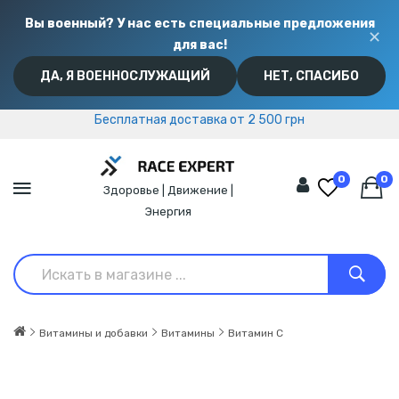
Вы военный? У нас есть специальные предложения
✕
для вас!
ДА, Я ВОЕННОСЛУЖАЩИЙ
НЕТ, СПАСИБО
Бесплатная доставка от 2 500 грн
Бесплатная доставка от 2 500 грн
0
0
Здоровье | Движение |
Энергия
Витамины и добавки
Витамины
Витамин C
АКЦИЯ