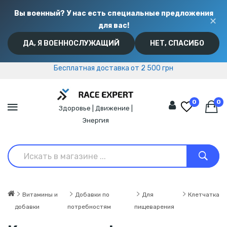
Вы военный? У нас есть специальные предложения
✕
для вас!
ДА, Я ВОЕННОСЛУЖАЩИЙ
НЕТ, СПАСИБО
Бесплатная доставка от 2 500 грн
Бесплатная доставка от 2 500 грн
0
0
Здоровье | Движение |
Энергия
Витамины и
Добавки по
Для
Клетчатка
добавки
потребностям
пищеварения