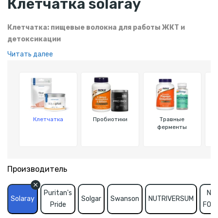
Клетчатка solaray
Клетчатка: пищевые волокна для работы ЖКТ и
детоксикации
Читать далее
Клетчатка – природный компонент, который поддерживает
здоровье желудочно-кишечного тракта, улучшает
пищеварение и способствует очищению организма. Она
помогает регулировать уровень сахара и холестерина в
крови, предотвращает вздутие и нормализует вес.
Клетчатка
Пробиотики
Травные
С
ферменты
Производитель
Puritan's
NO
Solaray
Solgar
Swanson
NUTRIVERSUM
Pride
FOO