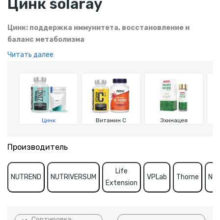
Цинк solaray
Цинк: поддержка иммунитета, восстановление и
баланс метаболизма
Читать далее
Цинк — незаменимый микроэлемент для иммунной системы,
обмена веществ и здоровья кожи и волос. Он помогает в
восстановлении после нагрузок и поддерживает
гормональный баланс.
Цинк
Витамин С
Эхинацея
Производитель
Life
NUTREND
NUTRIVERSUM
VPLab
Thorne
Nut
Extension
Сортировка: