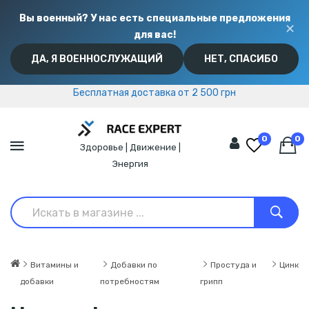
Вы военный? У нас есть специальные предложения
✕
для вас!
ДА, Я ВОЕННОСЛУЖАЩИЙ
НЕТ, СПАСИБО
Бесплатная доставка от 2 500 грн
Бесплатная доставка от 2 500 грн
0
0
Здоровье | Движение |
Энергия
Витамины и
Добавки по
Простуда и
Цинк
добавки
потребностям
грипп