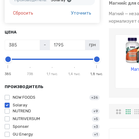
Магний: для
Сбросить
Уточнить
Магний — нез
нормализует 
ЦЕНА
-
грн
Маг
385
738
1,1 тыс.
1,4 тыс.
1,8 тыс.
ПРОИЗВОДИТЕЛЬ
NOW FOODS
+26
Solaray
NUTREND
+9
NUTRIVERSUM
+5
Sponser
+3
GU Energy
+1