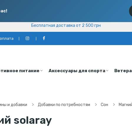
ас!
Бесплатная доставка от 2 500 грн
Бесплатная доставка от 2 500 грн
 оплата
тивное питание
Аксессуары для спорта
Ветера
ны и добавки
Добавки по потребностям
Сон
Магни
ий solaray