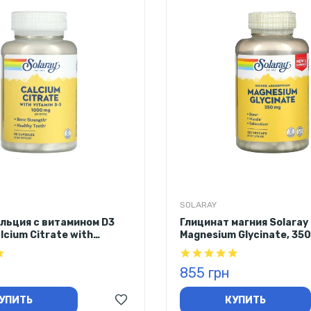
SOLARAY
льция с витамином D3
Глицинат магния Solaray
lcium Citrate with
Magnesium Glycinate, 350
3, 1000 мг, 90 капсул
капсул
855 грн
УПИТЬ
КУПИТЬ