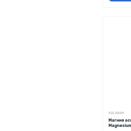
SOLARAY
Магния ас
Magnesium
капсул