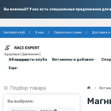
Вы военный? У нас есть специальные предложения для в
Беговой клуб
О нас
Связаться с нами
Доставка и
Здоровье | Движение |
Абонементы клуба
Витамины и добавки
Спор
Энергия
Еще
Подбор товара
Витами
Магн
Вы выбрали:
Производитель:
Solaray