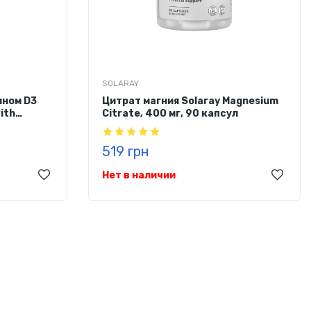
SOLARAY
ином D3
Цитрат магния Solaray Magnesium
ith
Citrate, 400 мг, 90 капсул
 капсул
519 грн
Нет в наличии