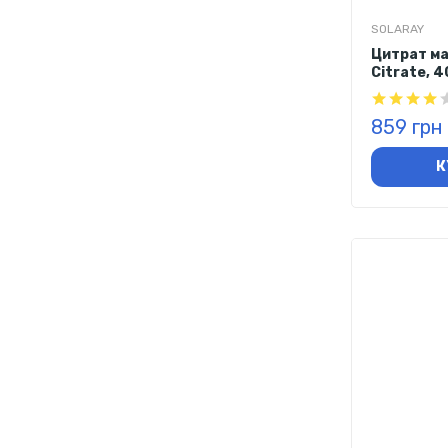
SOLARAY
Цитрат ма
Citrate, 4
859 грн
К