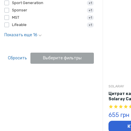
Sport Generation
+1
Sponser
+1
MST
+1
Lifeable
+1
Показать еще 16
Сбросить
Выберите фильтры
SOLARAY
Цитрат ка
Solaray Ca
Vitamin D-
655 грн
К