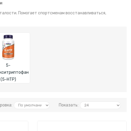
и
талости. Помогает спортсменам восстанавливаться,
5-
кситриптофан
(5-HTP)
ровка:
Показать: