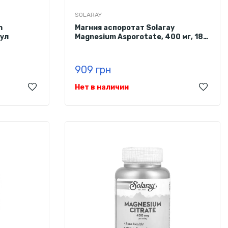
SOLARAY
m
Магния аспоротат Solaray
сул
Magnesium Asporotate, 400 мг, 180
капсул
909 грн
Нет в наличии