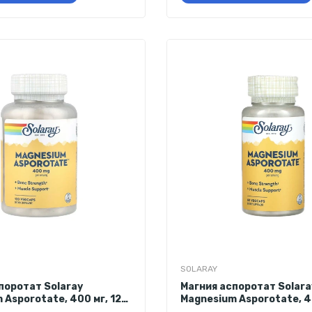
SOLARAY
поротат Solaray
Магния аспоротат Solara
 Asporotate, 400 мг, 120
Magnesium Asporotate, 4
капсул