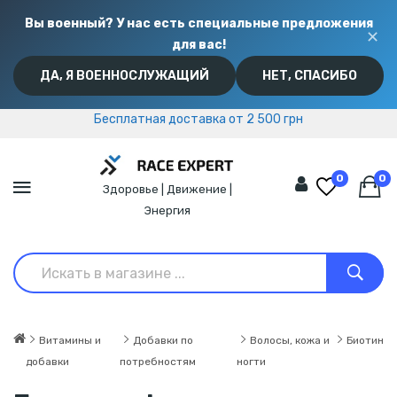
Вы военный? У нас есть специальные предложения
✕
для вас!
ДА, Я ВОЕННОСЛУЖАЩИЙ
НЕТ, СПАСИБО
Бесплатная доставка от 2 500 грн
Бесплатная доставка от 2 500 грн
0
0
Здоровье | Движение |
Энергия
Витамины и
Добавки по
Волосы, кожа и
Биотин
добавки
потребностям
ногти