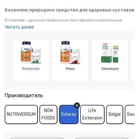
Босвелия: природное средство для здоровых суставов
Босвелия – мощное природное противовоспалительное
Читать далее
средство, которое помогает снижать боль в суставах,
улучшает их подвижность и поддерживает здоровье
опорно-двигательного аппарата. Добавка является
эффективной для восстановления после физических
нагрузок и профилактики заболеваний суставов.
Босвелия
Мака
Эхинацея
Производитель
NOW
Life
NUTRIVERSUM
Solaray
Solgar
Swan
FOODS
Extension