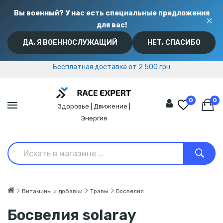
Вы военный? У нас есть специальные предложения
✕
для вас!
ДА, Я ВОЕННОСЛУЖАЩИЙ
НЕТ, СПАСИБО
Бесплатная доставка от 2 500 грн
Бесплатная доставка от 2 500 грн
0
0
Здоровье | Движение |
Энергия
Витамины и добавки
Травы
Босвелия
Босвелия solaray