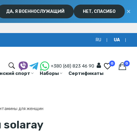
✕
ДА, Я ВОЕННОСЛУЖАЩИЙ
НЕТ, СПАСИБО
RU
UA
0
0
+380 (68) 823 46 90
нский спорт
Наборы
Сертификаты
итамины для женщин
solaray