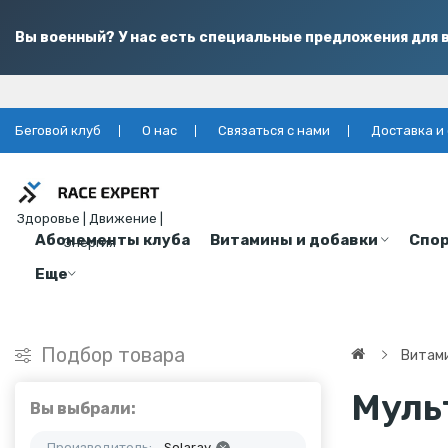
Вы военный? У нас есть специальные предложения для в
Беговой клуб
О нас
Связаться с нами
Доставка и
Здоровье | Движение |
Абонементы клуба
Витамины и добавки
Спор
Энергия
Еще
Подбор товара
Витами
Муль
Вы выбрали:
Производитель:
Solaray