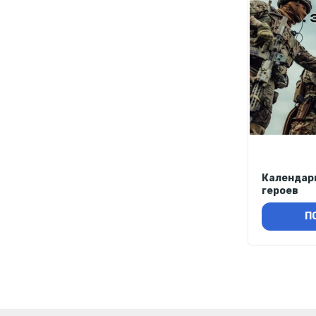
Календар
героев
П