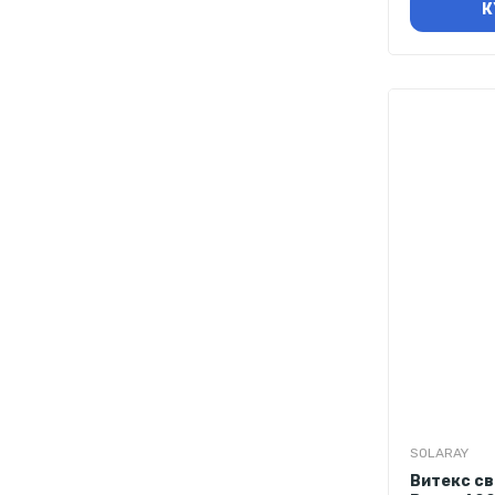
К
SOLARAY
Витекс св