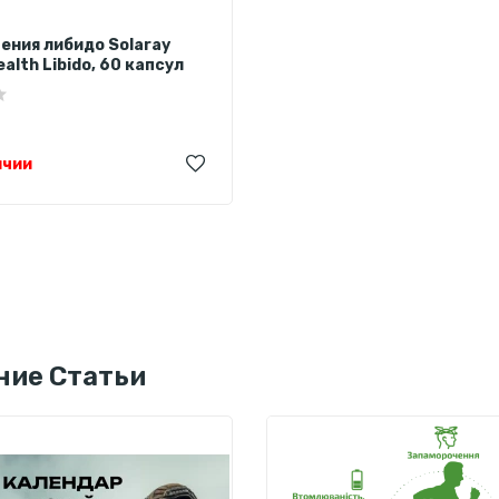
ения либидо Solaray
alth Libido, 60 капсул
ичии
ние Статьи