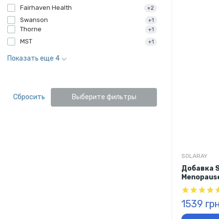
Fairhaven Health
+2
Swanson
+1
Thorne
+1
MST
+1
Показать еще 4
Сбросить
Выберите фильтры
SOLARAY
Добавка S
Menopause
1539 гр