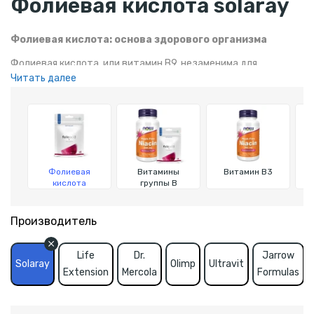
Фолиевая кислота solaray
Фолиевая кислота: основа здорового организма
Фолиевая кислота, или витамин B9, незаменима для
Читать далее
нормального развития клеток и тканей. Она активно
способствует процессам роста, деления клеток и синтеза
ДНК, что делает ее важной для поддержания здоровья,
особенно во время беременности и для людей, ведущих
активный образ жизни.
Фолиевая
Витамины
Витамин В3
кислота
группы В
Производитель
Life
Dr.
Jarrow
Solaray
Olimp
Ultravit
Extension
Mercola
Formulas