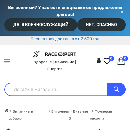
Вы военный? У нас есть специальные предложения
✕
для вас!
ДА, Я ВОЕННОСЛУЖАЩИЙ
НЕТ, СПАСИБО
Бесплатная доставка от 2 500 грн
Бесплатная доставка от 2 500 грн
0
0
Здоровье | Движение |
Энергия
Витамины и
Витамины
Витамин
Фолиевая
добавки
B
кислота