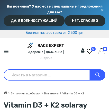
Вы военный? У нас есть специальные предложения
✕
для вас!
ДА, Я ВОЕННОСЛУЖАЩИЙ
НЕТ, СПАСИБО
Бесплатная доставка от 2 500 грн
Бесплатная доставка от 2 500 грн
0
0
Здоровье | Движение |
Энергия
Витамины и добавки
Витамины
Vitamin D3 + K2
Vitamin D3 + K2 solaray