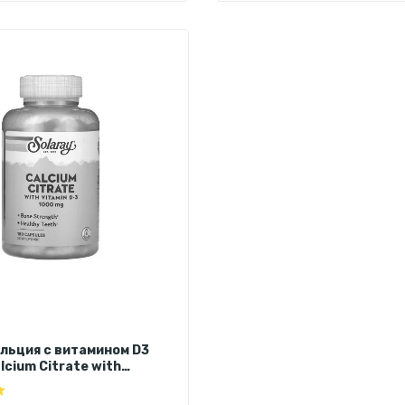
льция с витамином D3
lcium Citrate with
3, 1000 мг, 180 капсул