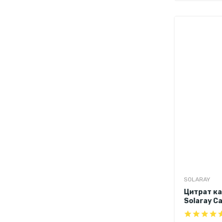
SOLARAY
Цитрат ка
Solaray Ca
Vitamin D-