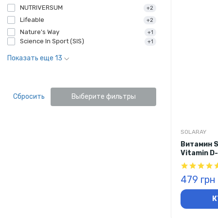
NUTRIVERSUM
+2
Lifeable
+2
Nature's Way
+1
Science In Sport (SIS)
+1
Показать еще 13
Сбросить
Выберите фильтры
SOLARAY
Витамин S
Vitamin D-
479 грн
К