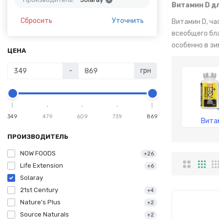
Витамин D д
Сбросить
Уточнить
Витамин D, ча
всеобщего бл
особенно в зи
ЦЕНА
-
грн
349
479
609
739
869
Вита
ПРОИЗВОДИТЕЛЬ
NOW FOODS
+26
Life Extension
+6
Solaray
21st Century
+4
Nature's Plus
+2
Source Naturals
+2