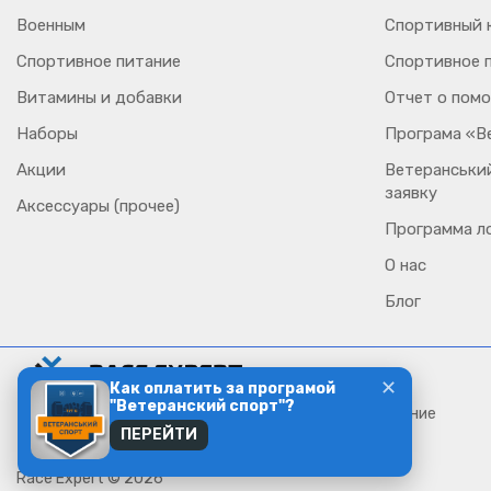
Военным
Спортивный к
Спортивное питание
Спортивное 
Витамины и добавки
Отчет о пом
Наборы
Програма «В
Акции
Ветеранський
заявку
Аксессуары (прочее)
Программа л
О нас
Блог
✕
Как оплатить за програмой
"Ветеранский спорт"?
Тренировки, беговое сообщество и спортивное питание
ПЕРЕЙТИ
Race Expert © 2026