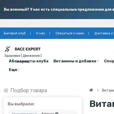
Вы военный? У нас есть специальные предложения для в
Беговой клуб
О нас
Связаться с нами
Доставка и
Здоровье | Движение |
Абонементы клуба
Витамины и добавки
Спор
Энергия
Еще
Подбор товара
Витами
Вита
Вы выбрали:
Производитель:
Solaray