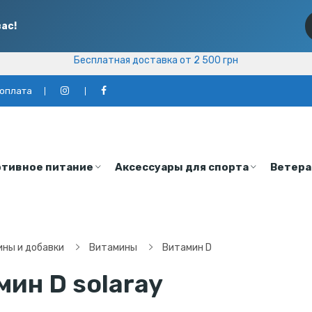
ас!
Бесплатная доставка от 2 500 грн
Бесплатная доставка от 2 500 грн
 оплата
тивное питание
Аксессуары для спорта
Ветера
ны и добавки
Витамины
Витамин D
мин D solaray