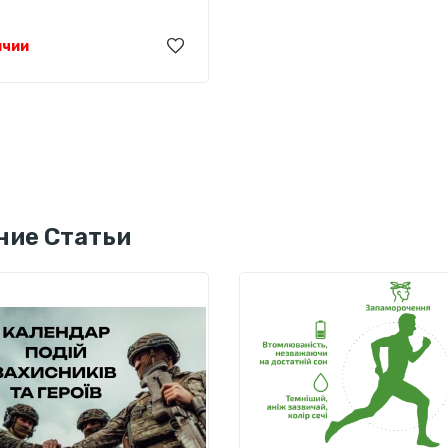
ичии
ние Статьи