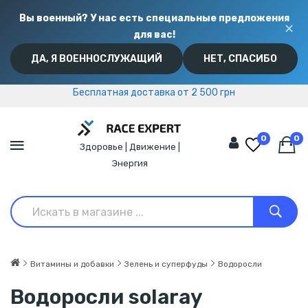
Вы военный? У нас есть специальные предложения
✕
для вас!
ДА, Я ВОЕННОСЛУЖАЩИЙ
НЕТ, СПАСИБО
Бесплатная доставка от 2 500 грн
Бесплатная доставка от 2 500 грн
0
0
Здоровье | Движение |
Энергия
Витамины и добавки
Зелень и суперфуды
Водоросли
Водоросли solaray