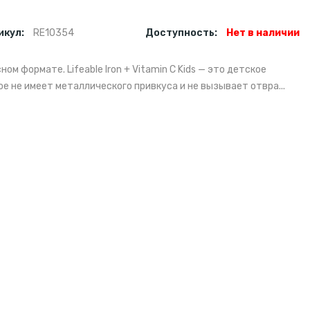
икул:
RE10354
Доступность:
Нет в наличии
ом формате. Lifeable Iron + Vitamin C Kids — это детское
е не имеет металлического привкуса и не вызывает отвра...