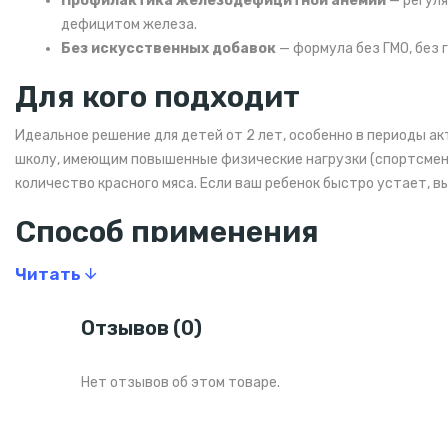
Профилактика железодефицитной анемии
— регуля
дефицитом железа.
Без искусственных добавок
— формула без ГМО, без 
Для кого подходит
Идеальное решение для детей от 2 лет, особенно в периоды а
школу, имеющим повышенные физические нагрузки (спортсменам
количество красного мяса. Если ваш ребенок быстро устает, в
Способ применения
Детям в возрасте от 2 до 12 лет рекомендуется принимать по
Читать
время еды. Не превышайте рекомендуемую дозу. Важно: случа
шести лет — храните продукт в недоступном для детей месте
Отзывов (0)
Состав
Нет отзывов об этом товаре.
Количе
Компонент
на по