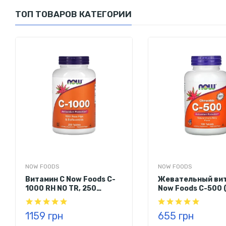
(2 жевате
ТОП ТОВАРОВ КАТЕГОРИИ
Калории
20
Углеводы всего
5 г
Сахара всего
3 г
в том числе добавленные сахара
3 г
Витамин C
26 м
(аскорбиновая кислота)
Железо
10 м
(феррисахарат)
Натрий
5 м
Ингредиенты:
железо (фумарат железа), витамин С (аскорбин
натуральные красители. Без ГМО, без глютена, без искусстве
NOW FOODS
NOW FOODS
Витамин С Now Foods C-
Жевательный вит
1000 RH NO TR, 250
Now Foods C-500 
таблеток
100 таблеток
1159 грн
655 грн