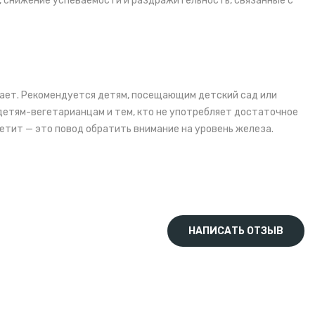
, снижение успеваемости и раздражительность, связанные с
стает. Рекомендуется детям, посещающим детский сад или
 детям-вегетарианцам и тем, кто не употребляет достаточное
петит — это повод обратить внимание на уровень железа.
екомендации врача. Пастилку следует тщательно разжевать во
вных причин смертельных отравлений среди детей младше
НАПИСАТЬ ОТЗЫВ
взрослые и
т)