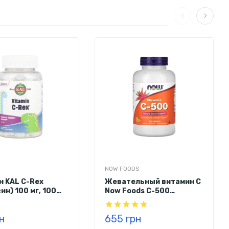
ые ароматизаторы, лимонная кислота, цитрат натрия,
NOW FOODS
н KAL C-Rex
Жевательный витамин С
ин) 100 мг, 100
Now Foods C-500
льных таблеток
(апельсин) 100 таблеток
рн
655 грн