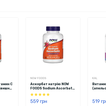
льные)
—
—
3%
<2%
—
—
12%
6%
г
173%
29%
г
143%
56%
г
<1%
<1%
овая кислота), глюкозный сироп, сахар, вода, пектин, натуральн
нных ароматизаторов и красителей.
NOW FOODS
KAL
амин С
Аскорбат натрію NOW
Витами
(вишня)
FOODS Sodium Ascorbate,
(апельс
227 г
жевате
559 грн
519 г