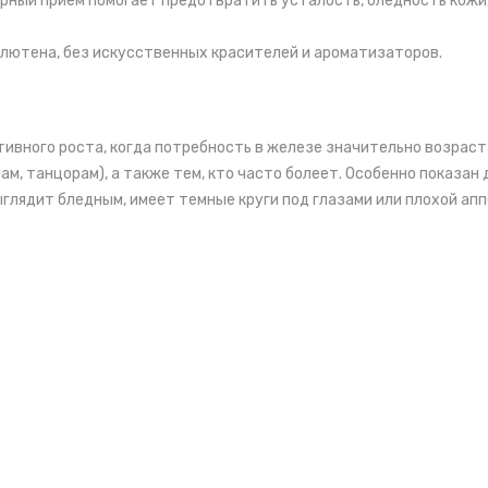
рный прием помогает предотвратить усталость, бледность кожи
глютена, без искусственных красителей и ароматизаторов.
ктивного роста, когда потребность в железе значительно возра
, танцорам), а также тем, кто часто болеет. Особенно показан
ыглядит бледным, имеет темные круги под глазами или плохой ап
1 жевательной пастилке в день
. Детям старше 12 лет — по р
йная передозировка препаратов железа является одной из осно
. Перед применением рекомендуется консультация с педиатром.
ство
% дневной нормы
% дневной нормы (
рцию
(дети 2–3 г.)
дети 4+ ле