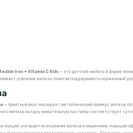
feable Iron + Vitamin C Kids
— это детское железо в форме жева
иливает усвоение железа, помогая поддерживать нормальный уро
ва
ти
— приятный вкус маскирует металлический привкус железа, по
ного железа на одну жевательную пастилку соответствует суто
 на порцию улучшает всасывание железа в кишечнике, повышая э