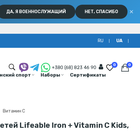
✕
ДА, Я ВОЕННОСЛУЖАЩИЙ
НЕТ, СПАСИБО
RU
UA
0
0
+380 (68) 823 46 90
нский спорт
Наборы
Сертификаты
Витамин C
ей Lifeable Iron + Vitamin C Kids,