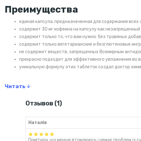
Преимущества
единая капсула, предназначенная для содержания всех э
содержит 30 мг кофеина на капсулу как незапрещенный
содержит только то, что вам нужно: без травяных доба
содержит только вегетарианские и безглютеновые инг
не содержит веществ, запрещенных Всемирным антидо
прекрасно подходит для эффективного увлажнения во вр
уникальную формулу этих таблеток создал доктор хими
Рекомендации по употреблению
Читать
Рекомендуется употреблять одну капсулу каждые 30-60 минут
Вы можете просто проглотить капсулу и запить ее водой/ выс
Отзывов (1)
Состав
Наталія
Цитрат натрия (соль), гидроксипропилметилцеллюлоза (вегетари
E641 (L-лейцин), E141 (комплекс хлорофилла меди), холекальци
Помітила, що менше втомлююсь і немає проблем із с