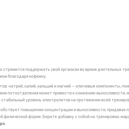
кто стремится поддержать свой организм во время длительных тр
мом благодаря кофеину.
ов: натрий, калий, кальций и магний — ключевые компоненты, 
ремя потоотделения может привести к снижению выносливости, 
стабильный уровень электролитов на протяжении всей трениров
собствует повышению концентрации и выносливости, придавая ле
й физической форме. Берите добавку с собой на тренировки, мар
aps
.