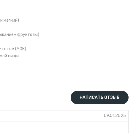
и магний)
ержанием фруктозы)
итетом (МОК)
омой пищи
осать или разжевать ее.
НАПИСАТЬ ОТЗЫВ
09.01.2025
орид кальция, кофеин, глюконат кальция, глюконат магния,