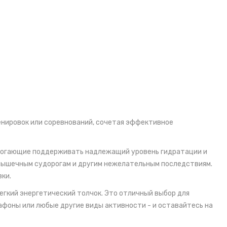
енировок или соревнований, сочетая эффективное
помогающие поддерживать надлежащий уровень гидратации и
мышечным судорогам и другим нежелательным последствиям.
ки.
гкий энергетический толчок. Это отличный выбор для
афоны или любые другие виды активности - и оставайтесь на