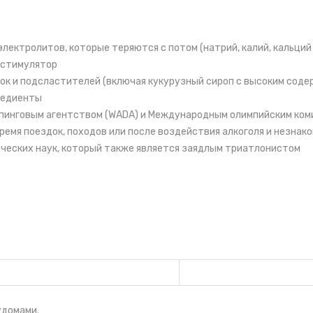
лектролитов, которые теряются с потом (натрий, калий, кальций 
 стимулятор
вок и подсластителей (включая кукурузный сироп с высоким сод
редиенты
пинговым агентством (WADA) и Международным олимпийским ком
емя поездок, походов или после воздействия алкоголя и незнак
ческих наук, который также является заядлым триатлонистом
 во время активности.
ыпать содержимое капсулы в воду или спортивный напиток/ расс
анские капсулы), цитрат калия, хлорид калия, цитрат магния, хл
ферол (витамин D3).
удомами.