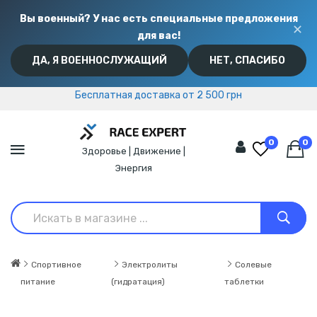
Вы военный? У нас есть специальные предложения
✕
для вас!
ДА, Я ВОЕННОСЛУЖАЩИЙ
НЕТ, СПАСИБО
Бесплатная доставка от 2 500 грн
Бесплатная доставка от 2 500 грн
0
0
Здоровье | Движение |
Энергия
Спортивное
Электролиты
Солевые
питание
(гидратация)
таблетки