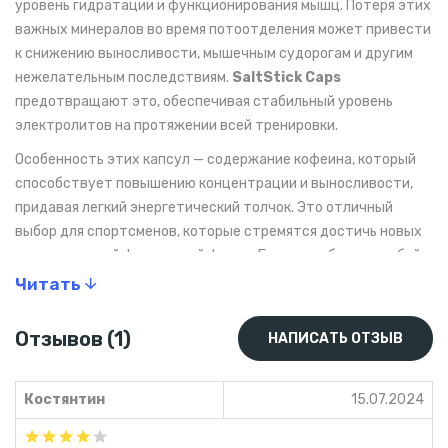
уровень гидратации и функционирования мышц. Потеря этих
важных минералов во время потоотделения может привести
к снижению выносливости, мышечным судорогам и другим
нежелательным последствиям.
SaltStick Caps
предотвращают это, обеспечивая стабильный уровень
электролитов на протяжении всей тренировки.
Особенность этих капсул — содержание кофеина, который
способствует повышению концентрации и выносливости,
придавая легкий энергетический толчок. Это отличный
выбор для спортсменов, которые стремятся достичь новых
вершин в своей физической форме. Берите добавку с собой
на тренировки, марафоны или любые другие виды
Читать
активности - и оставайтесь на пике своих возможностей
благодаря
SaltStick Caps
.
Отзывов (1)
НАПИСАТЬ ОТЗЫВ
Преимущества
Костянтин
15.07.2024
единая капсула, предназначенная для содержания
всех электролитов, которые теряются с потом