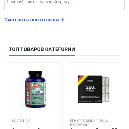
Простий, але ефективний продукт.
(натрий, калий, кальций и магний)
содержит 30 мг кофеина на капсулу как
незапрещенный стимулятор
Смотреть все отзывы
содержит только то, что вам нужно: без травяных
добавок и подсластителей (включая кукурузный
сироп с высоким содержанием фруктозы)
содержит только вегетарианские и безглютеновые
ТОП ТОВАРОВ КАТЕГОРИИ
ингредиенты
не содержит веществ, запрещенных Всемирным
антидопинговым агентством (WADA) и
Международным олимпийским комитетом (МОК)
прекрасно подходит для эффективного увлажнения
во время поездок, походов или после воздействия
алкоголя и незнакомой пищи
уникальную формулу этих таблеток создал доктор
химических наук, который также является заядлым
триатлонистом
SALTSTICK
PFH (PRECISION FUEL &
HYDRATION)
Рекомендации по употреблению