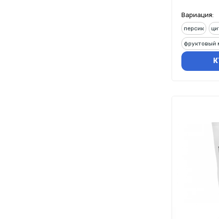
Вариация:
персик
ци
фруктовый 
К