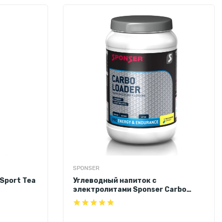
SPONSER
Sport Tea
Углеводный напиток с
электролитами Sponser Carbo
Loader (цитрус & апельсин) 1200 г