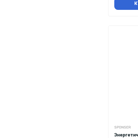
К
SPONSER
Энергетич