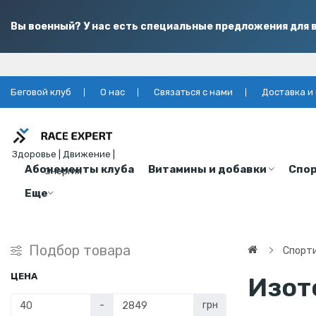
Вы военный? У нас есть специальные предложения для в
Беговой клуб
О нас
Связаться с нами
Доставка и
Здоровье | Движение |
Абонементы клуба
Витамины и добавки
Спор
Энергия
Еще
Подбор товара
Спорт
ЦЕНА
Изот
-
грн