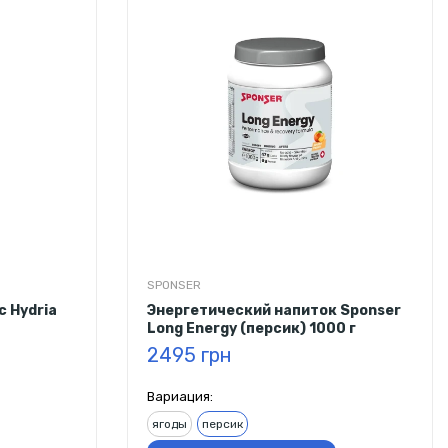
SPONSER
 Hydria
Энергетический напиток Sponser
Long Energy (персик) 1000 г
2495 грн
Вариация:
ягоды
персик