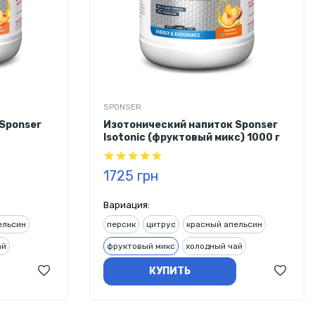
SPONSER
Sponser
Изотонический напиток Sponser
Isotonic (фруктовый микс) 1000 г
1725 грн
Вариация:
ельсин
персик
цитрус
красный апельсин
ай
фруктовый микс
холодный чай
КУПИТЬ