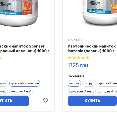
SPONSER
ский напиток Sponser
Изотонический напиток 
(красный апельсин) 1000 г
Isotonic (персик) 1000 г
н
1725 грн
Вариация:
трус
красный апельсин
персик
цитрус
красный ап
микс
холодный чай
фруктовый микс
холодный ч
УПИТЬ
КУПИТЬ