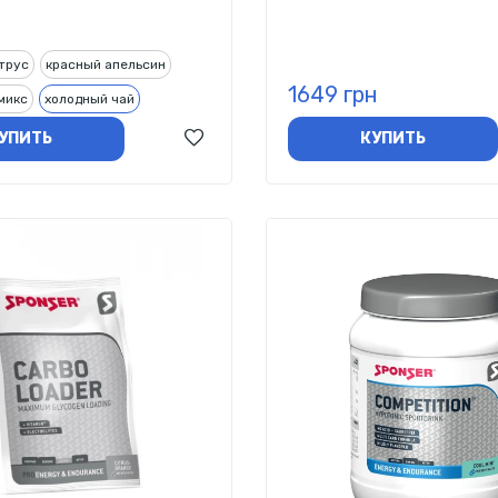
трус
красный апельсин
1649 грн
микс
холодный чай
УПИТЬ
КУПИТЬ