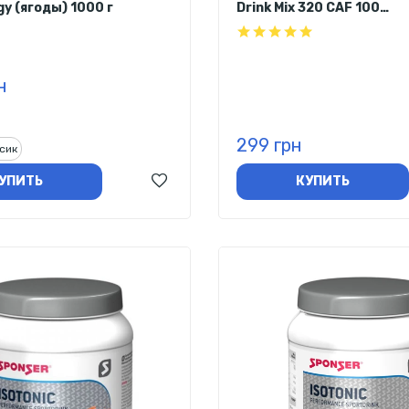
gy (ягоды) 1000 г
Drink Mix 320 CAF 100
(нейтральный вкус) 83 г
н
299 грн
сик
УПИТЬ
КУПИТЬ