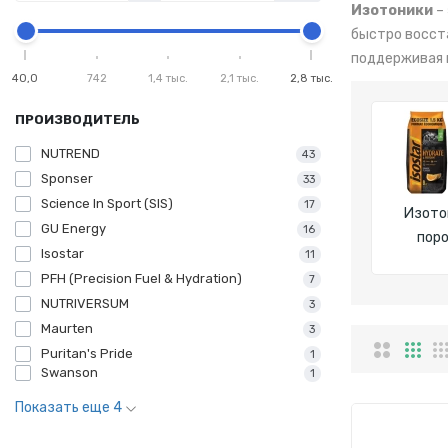
Изотоники
–
быстро восст
поддерживая 
40,0
742
1,4 тыс.
2,1 тыс.
2,8 тыс.
ПРОИЗВОДИТЕЛЬ
NUTREND
43
Sponser
33
Science In Sport (SIS)
17
Изото
GU Energy
16
пор
Isostar
11
PFH (Precision Fuel & Hydration)
7
NUTRIVERSUM
3
Maurten
3
Puritan's Pride
1
Swanson
1
Показать еще 4