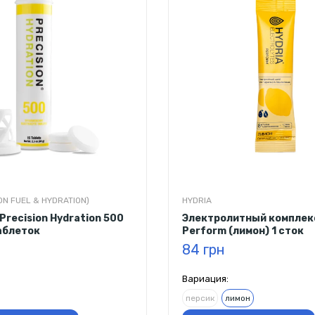
ON FUEL & HYDRATION)
HYDRIA
Precision Hydration 500
Электролитный комплекс
таблеток
Perform (лимон) 1 сток
84 грн
Вариация:
персик
лимон