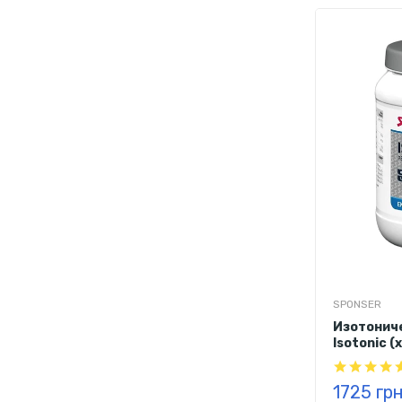
SPONSER
Изотониче
Isotonic (
1725 гр