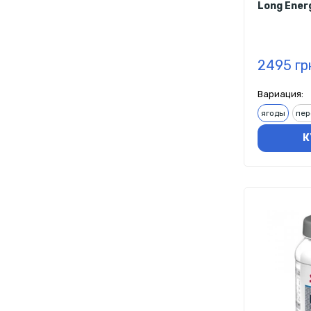
Long Ener
2495 гр
Вариация:
ягоды
пер
К