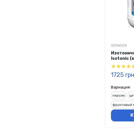
SPONSER
Изотониче
Isotonic 
1725 гр
Вариация:
персик
ци
фруктовый 
К