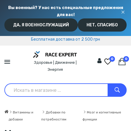
Вы военный? У нас есть специальные предложения
✕
для вас!
ДА, Я ВОЕННОСЛУЖАЩИЙ
НЕТ, СПАСИБО
Бесплатная доставка от 2 500 грн
Бесплатная доставка от 2 500 грн
0
0
Здоровье | Движение |
Энергия
Витамины и
Добавки по
Мозг и когнитивные
добавки
потребностям
функции