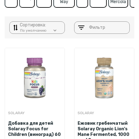
Way
Mercola
Сортировка:
Фильтр
SOLARAY
SOLARAY
Добавка для детей
Ежовик гребенчатый
Solaray Focus for
Solaray Organic Lion's
Children (виноград) 60
Mane Fermented, 1000