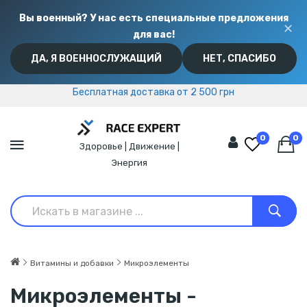
Вы военный? У нас есть специальные предложения
✕
для вас!
ДА, Я ВОЕННОСЛУЖАЩИЙ
НЕТ, СПАСИБО
Бесплатная доставка от 2 500 грн
Бесплатная доставка от 2 500 грн
0
0
Здоровье | Движение |
Энергия
Витамины и добавки
Микроэлементы
Микроэлементы -