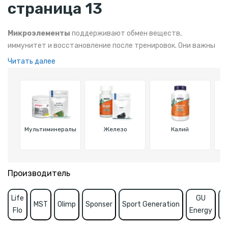
страница 13
Микроэлементы
поддерживают обмен веществ,
иммунитет и восстановление после тренировок. Они важны
для спортсменов и активных людей, поскольку помогают
Читать далее
сохранять энергию и способствуют быстрому
восстановлению.
Мультиминералы
Железо
Калий
Производитель
Life
GU
B
MST
Olimp
Sponser
Sport Generation
Flo
Energy