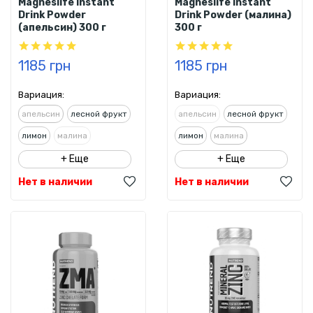
Magneslife Instant
Magneslife Instant
Drink Powder
Drink Powder (малина)
(aпельсин) 300 г
300 г
1185 грн
1185 грн
Вариация:
Вариация:
aпельсин
лесной фрукт
aпельсин
лесной фрукт
лимон
малина
лимон
малина
+ Еще
+ Еще
Нет в наличии
Нет в наличии