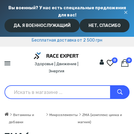
Вы военный? У нас есть специальные предложения
✕
для вас!
ДА, Я ВОЕННОСЛУЖАЩИЙ
НЕТ, СПАСИБО
Бесплатная доставка от 2 500 грн
Бесплатная доставка от 2 500 грн
0
0
Здоровье | Движение |
Энергия
Витамины и
Микроэлементы
ZMA (комплекс цинка и
добавки
магния)