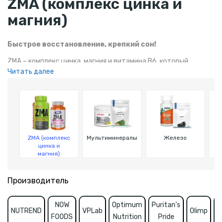
ZMA (комплекс цинка и
магния)
Быстрое восстановление, крепкий сон!
ZMA – комплекс цинка, магния и витамина B6, который
Читать далее
поддерживает восстановление мышц, улучшает качество
сна и регулирует гормональный баланс. Он способствует
уменьшению мышечных спазмов, повышает энергию и
выносливость, что особенно важно для спортсменов и
активных людей.
ZMA (комплекс
Мультиминералы
Железо
цинка и
магния)
Производитель
NOW
Optimum
Puritan's
NUTREND
VPLab
Olimp
K
FOODS
Nutrition
Pride