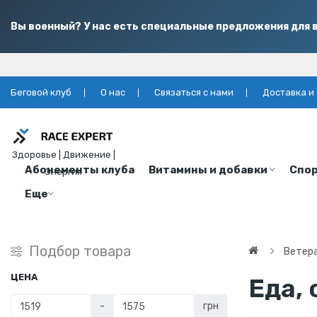
Вы военный? У нас есть специальные предложения для в
Беговой клуб
О нас
Связаться с нами
Доставка и
Здоровье | Движение |
Абонементы клуба
Витамины и добавки
Спор
Энергия
Еще
Подбор товара
Ветера
ЦЕНА
Еда, 
-
грн