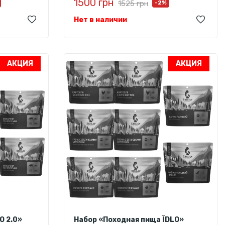
1500 грн
1525 грн
-2%
Нет в наличии
АКЦИЯ
АКЦИЯ
O 2.0»
Набор «Походная пища ЇDLO»