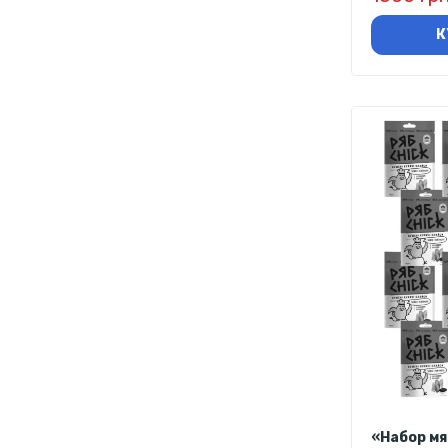
К
«Набор м