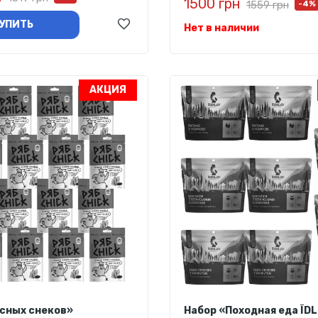
1500 грн
1559 грн
-4%
УПИТЬ
Нет в наличии
АКЦИЯ
ясных снеков»
Набор «Походная еда ЇDL