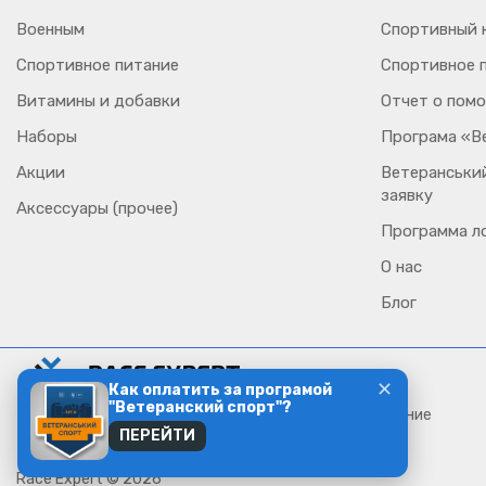
Военным
Спортивный к
Спортивное питание
Спортивное 
Витамины и добавки
Отчет о пом
Наборы
Програма «В
Акции
Ветеранський
заявку
Аксессуары (прочее)
Программа л
О нас
Блог
✕
Как оплатить за програмой
"Ветеранский спорт"?
Тренировки, беговое сообщество и спортивное питание
ПЕРЕЙТИ
Race Expert © 2026