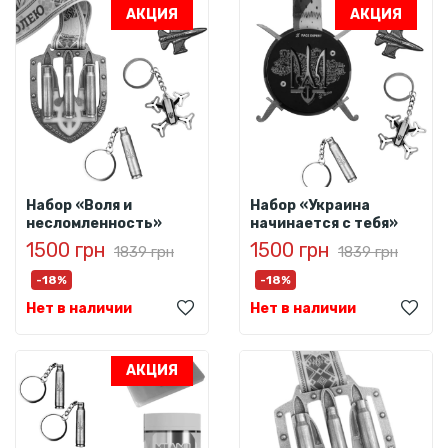
АКЦИЯ
АКЦИЯ
Набор «Воля и
Набор «Украина
несломленность»
начинается с тебя»
1500 грн
1500 грн
1839 грн
1839 грн
-18%
-18%
Нет в наличии
Нет в наличии
АКЦИЯ