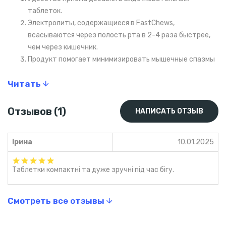
таблеток.
Электролиты, содержащиеся в FastChews,
всасываются через полость рта в 2-4 раза быстрее,
чем через кишечник.
Продукт помогает минимизировать мышечные спазмы
и усталость из-за недостаточного уровня
Читать
электролитов в крови.
Натуральный состав: не содержит ГМО, глютена,
искусственных подсластителей и красителей.
Отзывов (1)
НАПИСАТЬ ОТЗЫВ
Доступно для веганов и вегетарианцев.
Быстрое и эффективное усвоение ингредиентов для
Ірина
10.01.2025
достижения оптимальных результатов.
Запатентована высокоэффективная формула,
обеспечивающая сбалансированное потребление
Таблетки компактні та дуже зручні під час бігу.
натрия, калия, магния и кальция.
Метод использования
Смотреть все отзывы
Индивидуальные потребности в электролитах зависят от