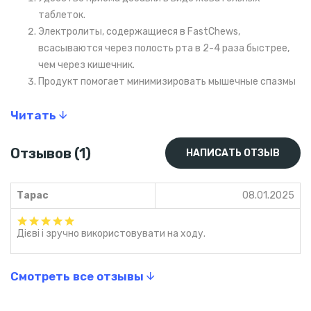
таблеток.
Электролиты, содержащиеся в FastChews,
всасываются через полость рта в 2-4 раза быстрее,
чем через кишечник.
Продукт помогает минимизировать мышечные спазмы
и усталость из-за недостаточного уровня
Читать
электролитов в крови.
Натуральный состав: не содержит ГМО, глютена,
искусственных подсластителей и красителей.
Отзывов (1)
НАПИСАТЬ ОТЗЫВ
Доступно для веганов и вегетарианцев.
Быстрое и эффективное усвоение ингредиентов для
Тарас
08.01.2025
достижения оптимальных результатов.
Запатентована высокоэффективная формула,
обеспечивающая сбалансированное потребление
Дієві і зручно використовувати на ходу.
натрия, калия, магния и кальция.
Метод использования
Смотреть все отзывы
Индивидуальные потребности в электролитах зависят от