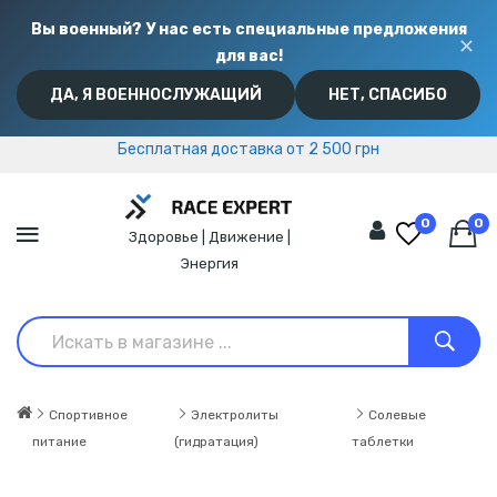
Вы военный? У нас есть специальные предложения
✕
для вас!
ДА, Я ВОЕННОСЛУЖАЩИЙ
НЕТ, СПАСИБО
Бесплатная доставка от 2 500 грн
Бесплатная доставка от 2 500 грн
0
0
Здоровье | Движение |
Энергия
Спортивное
Электролиты
Солевые
питание
(гидратация)
таблетки