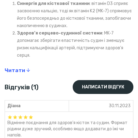
Синергія для кісткової тканини
: вітамін D3 сприяє
засвоєнню кальцію, тоді як вітамін K2 (MK-7) спрямовує
його безпосередньо до кісткової тканини, запобігаючи
накопиченню в судинах.
Здоров’я серцево-судинної системи
: MK-7
допомагає зберігати еластичність судин і зменшує
ризик кальцифікації артерій, підтримуючи здоров’я
серця.
Оптимальна біодоступність
: рідка форма гарантує
Читати
швидке засвоєння нутрієнтів, особливо у людей із
проблемами травлення.
Імунна підтримка
: D3 активізує імунні клітини, що
Відгуків (1)
НАПИСАТИ ВІДГУК
допомагає організму ефективно захищатися від
інфекцій.
Діана
30.11.2023
Користь для спортсменів
Зміцнення кісток і суглобів для витривалості та
Відмінне поєднання для здоров'я кісток та судин. Формат
зменшення ризику травм.
рідини дуже зручний, особливо якщо додавати до їжі чи
Поліпшення роботи серцево-судинної системи для
напоїв.