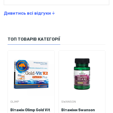
підтримки витривалості.
Прискорення відновлення після фізичних навантажень.
Дивитись всі відгуки
Now Foods Liquid Vitamin D3 & MK-7
– це ідеальне рішення
для тих, хто хоче поєднати зручність використання, високу
ефективність і синергію двох важливих вітамінів. Цей
продукт стане відмінним вибором для підтримки здоров’я
ТОП ТОВАРІВ КАТЕГОРІЇ
кісток, серцево-судинної системи та загального
самопочуття, особливо для людей з активним способом
життя.
Рекомендації із застосування
Добре струсіть
.
Приймайте по 5 крапель щодня в чистому
вигляді або додавайте до улюбленого напою.
Рекомендується вживати під час прийому жирної їжі.
Склад
OLIMP
SWANSON
5 крапель
% від
Вітамін Olimp Gold Vit
Вітаміни Swanson
Поживна цінність
(прибл.
добової