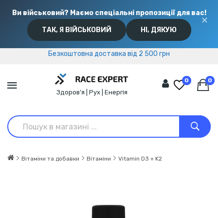
Ви військовий? Маємо спеціальні пропозиції для вас!
✕
ТАК, Я ВІЙСЬКОВИЙ
НІ, ДЯКУЮ
Безкоштовна доставка від 2 500 грн
Безкоштовна доставка від 2 500 грн
0
0
Здоров’я | Рух | Енергія
Вітаміни та добавки
Вітаміни
Vitamin D3 + K2