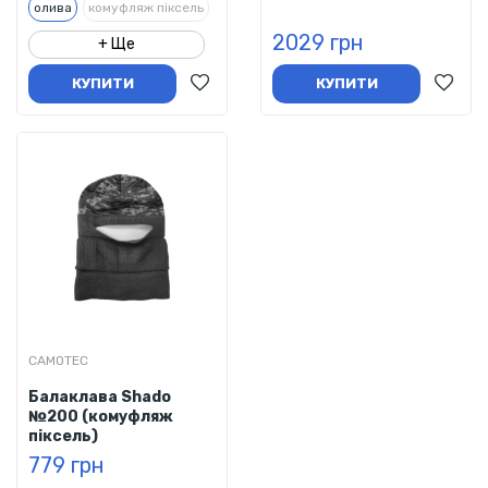
олива
комуфляж піксель
2029 грн
+ Ще
КУПИТИ
КУПИТИ
CAMOTEC
Балаклава Shado
№200 (комуфляж
піксель)
779 грн