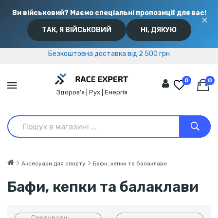
Ви військовий? Маємо спеціальні пропозиції для вас!
✕
ТАК, Я ВІЙСЬКОВИЙ
НІ, ДЯКУЮ
Безкоштовна доставка від 2 500 грн
Безкоштовна доставка від 2 500 грн
0
0
Здоров’я | Рух | Енергія
Аксесуари для спорту
Бафи, кепки та балаклави
Бафи, кепки та балаклави