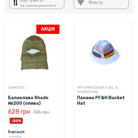
Сортувати:
Фільтр
АКЦІЯ
CAMOTEC
PFH (PRECISION FUEL &
HYDRATION)
Балаклава Shado
Панама PF&H Bucket
№200 (олива)
Hat
628 грн
785 грн
-20%
Варіація: