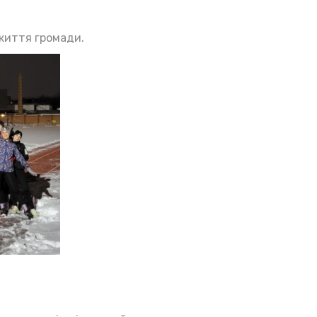
 життя громади.