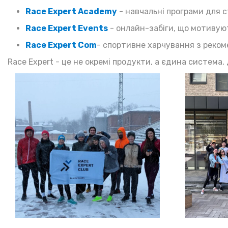
Race Expert Academy
- навчальні програми для с
Race Expert Events
- онлайн-забіги, що мотивуют
Race Expert Сom
- спортивне харчування з реко
Race Expert - це не окремі продукти, а єдина система