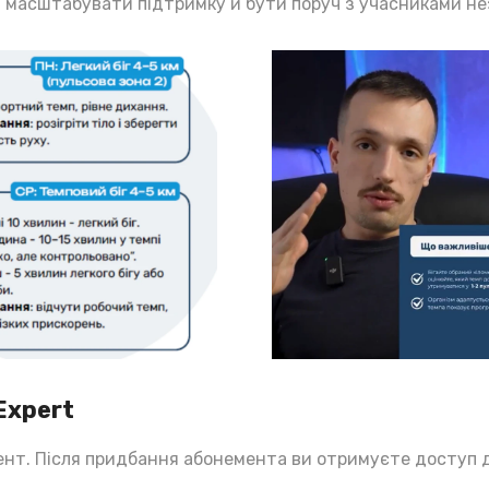
 масштабувати підтримку й бути поруч з учасниками не
Expert
ент.
Після придбання абонемента ви отримуєте доступ до 