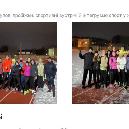
упові пробіжки, спортивні зустрічі й інтегруємо спорт у
і