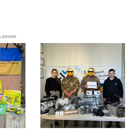
ь разом.