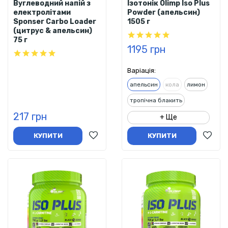
Вуглеводний напій з
Ізотонік Olimp Iso Plus
електролітами
Powder (апельсин)
Sponser Carbo Loader
1505 г
(цитрус & апельсин)
75 г
1195 грн
Варіація:
апельсин
кола
лимон
тропічна блакить
217 грн
+ Ще
КУПИТИ
КУПИТИ