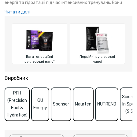
енергії та гідратації під час інтенсивних тренувань. Вони
допомагають відновити сили, підвищують витривалість та
Читати далі
підтримують водно-сольовий баланс.
Багатопорційні
Порційні вуглеводні
вуглеводні напої
напої
Виробник
PFH
Scienc
(Precision
GU
Sponser
Maurten
NUTREND
In Spor
Fuel &
Energy
(SIS)
Hydration)