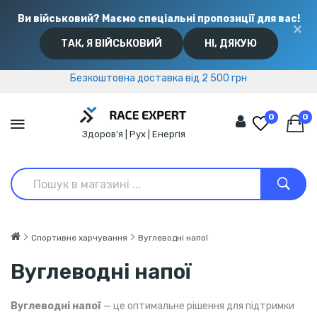
Ви військовий? Маємо спеціальні пропозиції для вас!
✕
ТАК, Я ВІЙСЬКОВИЙ
НІ, ДЯКУЮ
Безкоштовна доставка від 2 500 грн
Безкоштовна доставка від 2 500 грн
0
0
Здоров’я | Рух | Енергія
Спортивне харчування
Вуглеводні напої
Вуглеводні напої
Вуглеводні напої
— це оптимальне рішення для підтримки