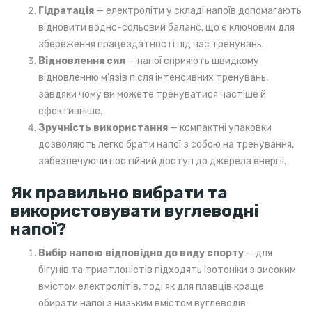
Гідратація
— електроліти у складі напоїв допомагають
відновити водно-сольовий баланс, що є ключовим для
збереження працездатності під час тренувань.
Відновлення сил
— напої сприяють швидкому
відновленню м'язів після інтенсивних тренувань,
завдяки чому ви можете тренуватися частіше й
ефективніше.
Зручність використання
— компактні упаковки
дозволяють легко брати напої з собою на тренування,
забезпечуючи постійний доступ до джерела енергії.
Як правильно вибрати та
використовувати вуглеводні
напої?
Вибір напою відповідно до виду спорту
— для
бігунів та триатлоністів підходять ізотоніки з високим
вмістом електролітів, тоді як для плавців краще
обирати напої з низьким вмістом вуглеводів.