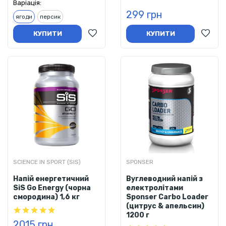
Варіація:
299 грн
ягоди
персик
КУПИТИ
КУПИТИ
SCIENCE IN SPORT (SIS)
SPONSER
Напій енергетичний
Вуглеводний напій з
SiS Go Energy (чорна
електролітами
смородина) 1,6 кг
Sponser Carbo Loader
(цитрус & апельсин)
1200 г
2015 грн