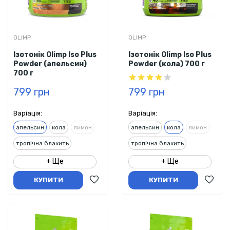
OLIMP
OLIMP
Ізотонік Olimp Iso Plus
Ізотонік Olimp Iso Plus
Powder (апельсин)
Powder (кола) 700 г
700 г
799 грн
799 грн
Варіація:
Варіація:
апельсин
кола
лимон
апельсин
кола
лимон
тропічна блакить
тропічна блакить
холодний чай
холодний чай
+ Ще
+ Ще
КУПИТИ
КУПИТИ