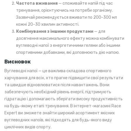
Частота вживання
— споживайте напій під час
тренування, орієнтуючись на потреби організму.
Зазвичай рекомендується вживати по 200-300 мл
кожні 20-30 хвилин активності.
Комбінування з іншими продуктами
— для
досягнення максимального ефекту можна комбінувати
вуглеводні напої з енергетичними гелями або іншими
спортивними добавками, які доповнюють дію напою.
Висновок
Вуглеводні напої — це важлива складова спортивного
харчування для всіх, хто прагне підвищити свої результати
та швидше відновлюватися після навантажень. Вони
забезпечують необхідний рівень енергії, підтримують
гідратацію і допомагають зберігати високу продуктивність
на будь-якому етапі тренування. В інтернет-магазині Race
Expert ви зможете знайти широкий асортимент якісних
вуглеводних напоїв, які підходять для будь-якого виду
циклічних видів спорту.