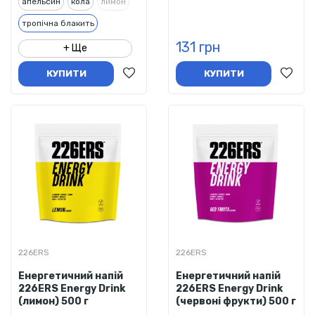
апельсин
кола
лимон
тропічна блакить
131 грн
холодний чай
+ Ще
КУПИТИ
КУПИТИ
226ERS
226ERS
Енергетичний напій
Енергетичний напій
226ERS Energy Drink
226ERS Energy Drink
(лимон) 500 г
(червоні фрукти) 500 г