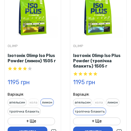
OLIMP
OLIMP
Ізотонік Olimp Iso Plus
Ізотонік Olimp Iso Plus
Powder (лимон) 1505 г
Powder (тропічна
блакить) 1505 г
1195 грн
1195 грн
Варіація:
Варіація:
апельсин
кола
лимон
апельсин
кола
лимон
тропічна блакить
тропічна блакить
+ Ще
+ Ще