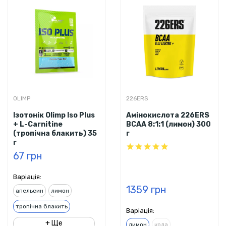
OLIMP
226ERS
Ізотонік Olimp Iso Plus
Амінокислота 226ERS
+ L-Carnitine
BCAA 8:1:1 (лимон) 300
(тропічна блакить) 35
г
г
67 грн
Варіація:
1359 грн
апельсин
лимон
тропічна блакить
Варіація:
+ Ще
лимон
кола