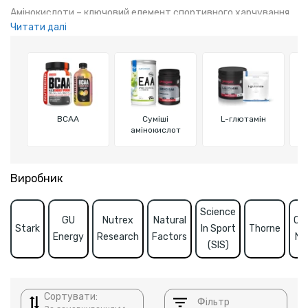
Амінокислоти – ключовий елемент спортивного харчування,
Читати далі
який підтримує м'язове відновлення, витривалість та енергію
після тренувань. Вони сприяють зростанню м'язів і
покращують фізичні показники.
BCAA
Суміші
L-глютамін
амінокислот
Виробник
Science
GU
Nutrex
Natural
Op
Stark
In Sport
Thorne
Energy
Research
Factors
Nut
(SIS)
Сортувати:
Фільтр