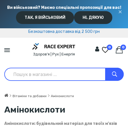
Ви військовий? Маємо спеціальні пропозиції для вас!
✕
ТАК, Я ВІЙСЬКОВИЙ
НІ, ДЯКУЮ
Безкоштовна доставка від 2 500 грн
Безкоштовна доставка від 2 500 грн
0
0
Здоров’я | Рух | Енергія
Вітаміни та добавки
Амінокислоти
Амінокислоти
Амінокислоти: будівельний матеріал для твоїх м'язів