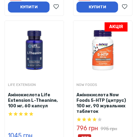
КУПИТИ
КУПИТИ
АКЦІЯ
LIFE EXTENSION
NOW FOODS
Амінокислота Life
Амінокислота Now
Extension L-Theanine,
Foods 5-HTP (цитрус)
100 мг, 60 капсул
100 мг, 90 жувальних
таблеток
796 грн
995 грн
1045 грн