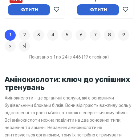
КУПИТИ
КУПИТИ
1
2
3
4
5
6
7
8
9
>
>|
Показано з 1 по 24 із 446 (19 сторінок)
Амінокислоти: ключ до успішних
тренувань
Амінокислоти – це органічні сполуки, які є основними
будівельними блоками білків. Вони відіграють важливу роль у
відновленні та рості м'язів, а також в енергетичному обміні.
Всі амінокислоти можна поділити на два основних типи:
незамінні та замінні. Незамінні амінокислоти не
синтезуються організмом, тому їх потрібно отримувати