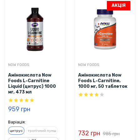
АКЦІЯ
NOW FOODS
NOW FOODS
Амінокислота Now
Амінокислота Now
Foods L-Carnitine
Foods L-Carnitine,
Liquid (цитрус) 1000
1000 мг, 50 таблеток
мг, 473 мл
959 грн
Варіація:
цитрус
тропічний пунш
732 грн
985 грн