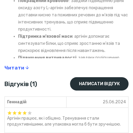
Покращений кровообіг
: завдяки підвищенню рівня
оксиду азоту L-аргінін забезпечує покращення
доставки кисню та поживних речовин до м'язів під час
інтенсивних тренувань, що сприяє підвищенню
продуктивності.
Підтримка м'язової маси
: аргінін допомагає
синтезувати білки, що сприяє зростанню м'язів та
прискорює відновлення після навантажень.
Підвищення витривалості
: завдяки поліпшенню
кровообігу ви можете тренуватися довше і з більшою
Читати
інтенсивністю.
Відновлення після тренувань
: аргінін допомагає
Відгуків (1)
НАПИСАТИ ВІДГУК
краще відновлювати м'язи, що дозволяє вам швидко
повернутися до тренувань без надмірної втоми.
Геннадій
25.06.2024
Чому варто обрати Now Foods L-
Arginine?
Аргінін працює, як і обіцяно. Тренування стали
продуктивнішими, але упаковка могла б бути зручнішою.
Це потужна підтримка для кожного, хто шукає природний
спосіб підвищити витривалість, покращити кровообіг та