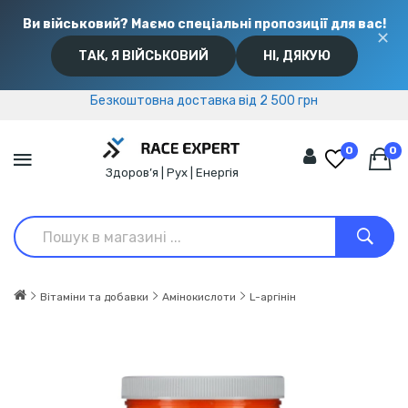
Ви військовий? Маємо спеціальні пропозиції для вас!
✕
ТАК, Я ВІЙСЬКОВИЙ
НІ, ДЯКУЮ
Безкоштовна доставка від 2 500 грн
Безкоштовна доставка від 2 500 грн
0
0
Здоров’я | Рух | Енергія
Вітаміни та добавки
Амінокислоти
L-аргінін