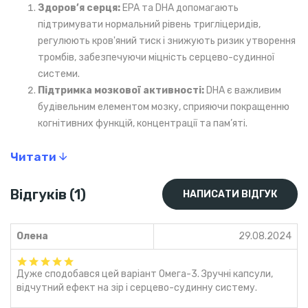
Здоров’я серця:
EPA та DHA допомагають
підтримувати нормальний рівень тригліцеридів,
регулюють кров'яний тиск і знижують ризик утворення
тромбів, забезпечуючи міцність серцево-судинної
системи.
Підтримка мозкової активності:
DHA є важливим
будівельним елементом мозку, сприяючи покращенню
когнітивних функцій, концентрації та пам’яті.
Стимуляція імунітету:
вітамін D3 у складі продукту
Читати
зміцнює захисні функції організму, сприяючи боротьбі з
сезонними застудами та вірусами.
Здоров'я суглобів:
омега-3 жирні кислоти
Відгуків (1)
НАПИСАТИ ВІДГУК
допомагають зменшити запалення в суглобах,
сприяючи їх гнучкості та зниженню дискомфорту.
Олена
29.08.2024
Що робить цей продукт
унікальним?
Дуже сподобався цей варіант Омега-3. Зручні капсули,
відчутний ефект на зір і серцево-судинну систему.
Максимальна концентрація активних