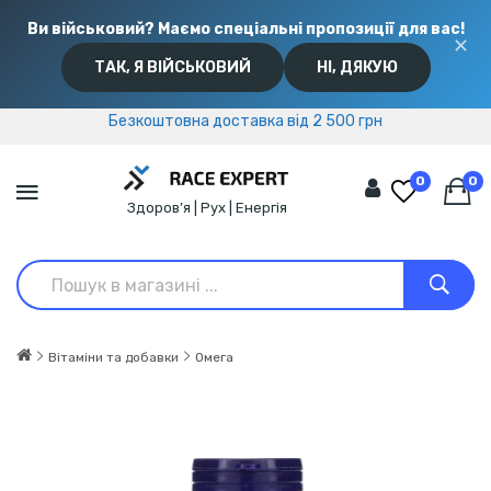
Ви військовий? Маємо спеціальні пропозиції для вас!
✕
ТАК, Я ВІЙСЬКОВИЙ
НІ, ДЯКУЮ
Безкоштовна доставка від 2 500 грн
Безкоштовна доставка від 2 500 грн
0
0
Здоров’я | Рух | Енергія
Вітаміни та добавки
Омега