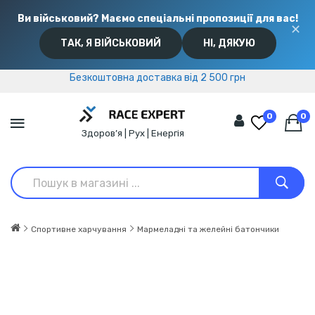
Ви військовий? Маємо спеціальні пропозиції для вас!
✕
ТАК, Я ВІЙСЬКОВИЙ
НІ, ДЯКУЮ
Безкоштовна доставка від 2 500 грн
Безкоштовна доставка від 2 500 грн
0
0
Здоров’я | Рух | Енергія
Спортивне харчування
Мармеладні та желейні батончики