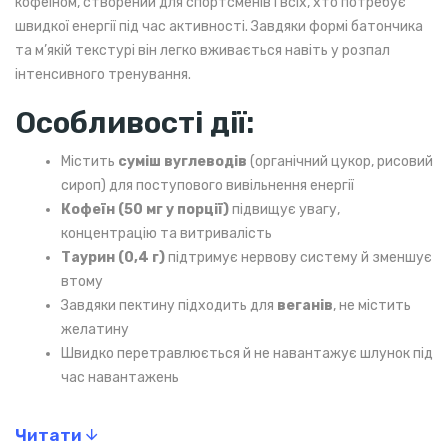
кофеїном, створений для спортсменів і всіх, хто потребує
швидкої енергії під час активності. Завдяки формі батончика
та м’якій текстурі він легко вживається навіть у розпал
інтенсивного тренування.
Особливості дії:
Містить
суміш вуглеводів
(органічний цукор, рисовий
сироп) для поступового вивільнення енергії
Кофеїн (50 мг у порції)
підвищує увагу,
концентрацію та витривалість
Таурин (0,4 г)
підтримує нервову систему й зменшує
втому
Завдяки пектину підходить для
веганів
, не містить
желатину
Швидко перетравлюється й не навантажує шлунок під
час навантажень
Переваги:
Читати