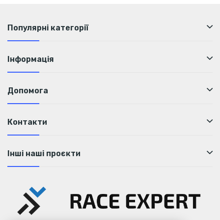
Білки
0 г
Популярні категорії
Склад:
Безводний кофеїн, мікрокристалічна целюлоза,
Інформація
антислежувальні агенти (стеарат магнію, діоксид кремнію).
Допомога
Контакти
Інші наші проєкти