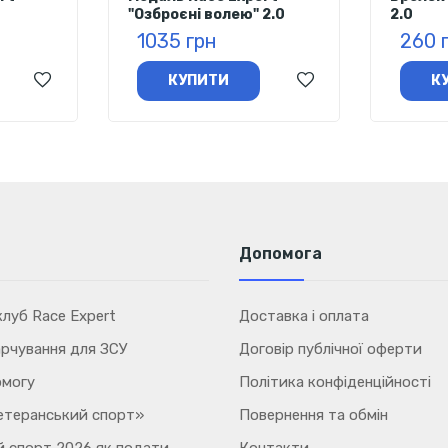
"Озброєні волею" 2.0
2.0
1035 грн
260 
КУПИТИ
К
Допомога
луб Race Expert
Доставка і оплата
рчування для ЗСУ
Договір публічної оферти
омогу
Політика конфіденційності
етеранський спорт»
Повернення та обмін
 спорт 2026 як подати
Контакти