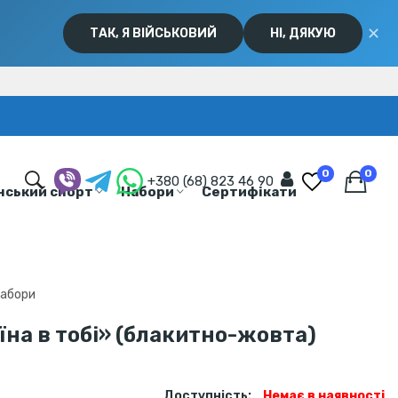
✕
ТАК, Я ВІЙСЬКОВИЙ
НІ, ДЯКУЮ
0
0
+380 (68) 823 46 90
нський спорт
Набори
Сертифікати
набори
їна в тобі» (блакитно-жовта)
Доступність:
Немає в наявності