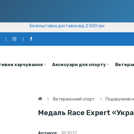
Безкоштовна доставка від 2 500 грн
Безкоштовна доставка від 2 500 грн
а
тивне харчування
Аксесуари для спорту
Ветера
Ветеранський спорт
Подарункові 
Медаль Race Expert «Укра
Артикул:
RE3037