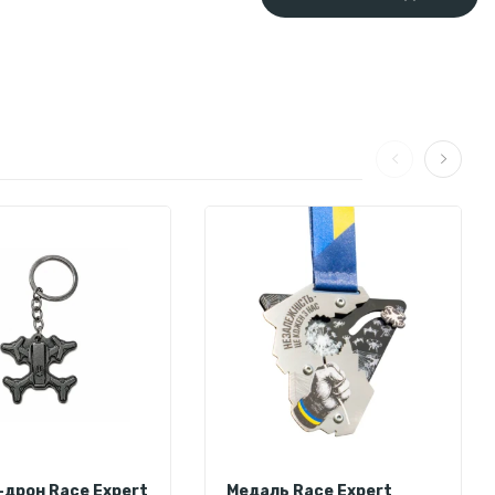
-дрон Race Expert
Медаль Race Expert