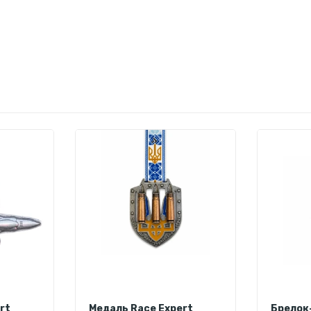
rt
Медаль Race Expert
Брелок