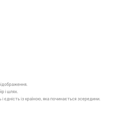
відображення.
ір і шлях.
 і єдність із країною, яка починається зсередини.