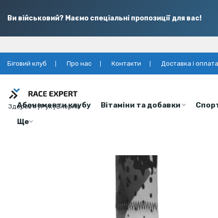
Ви військовий? Маємо спеціальні пропозиції для вас!
Біговий клуб
Про нас
Контакти
Доставка і оплат
Абонементи клубу
Вітаміни та добавки
Спор
Здоров’я | Рух | Енергія
Ще