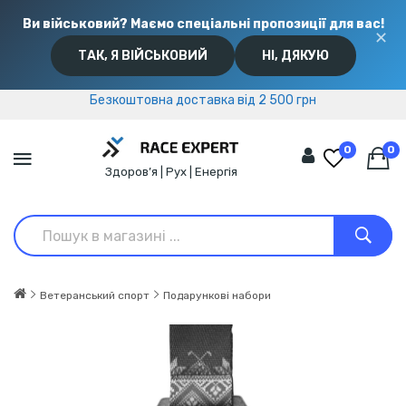
Ви військовий? Маємо спеціальні пропозиції для вас!
✕
ТАК, Я ВІЙСЬКОВИЙ
НІ, ДЯКУЮ
Безкоштовна доставка від 2 500 грн
Безкоштовна доставка від 2 500 грн
0
0
Здоров’я | Рух | Енергія
Ветеранський спорт
Подарункові набори