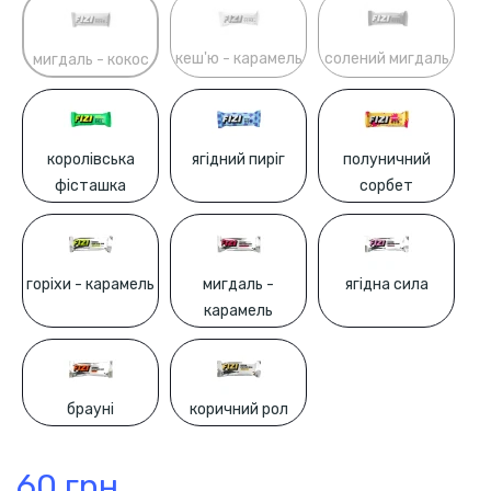
кеш'ю - карамель
солений мигдаль
мигдаль - кокос
королівська
ягідний пиріг
полуничний
фісташка
сорбет
горіхи - карамель
мигдаль -
ягідна сила
карамель
брауні
коричний рол
60 грн