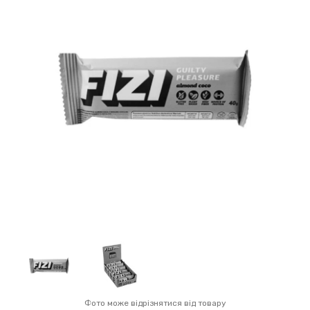
Фото може відрізнятися від товару