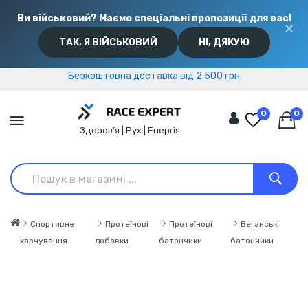
Ви військовий? Маємо спеціальні пропозиції для вас!
✕
ТАК, Я ВІЙСЬКОВИЙ
НІ, ДЯКУЮ
Безкоштовна доставка від 2 500 грн
Безкоштовна доставка від 2 500 грн
0
0
Здоров’я | Рух | Енергія
Спортивне
Протеїнові
Протеїнові
Веганські
харчування
добавки
батончики
батончики