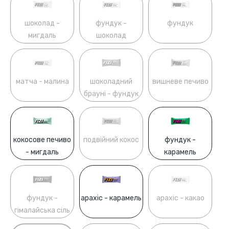
шоколад -
фундук -
фундук
мигдаль
шоколад
матчa - малина
шоколадний
вишневе печиво
брауні - фундук
кокосове печиво
подвійний кокос
фундук -
- мигдаль
карамель
фундук -
арахіс - карамель
арахіс - какао
гімалайська сіль