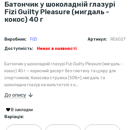
Батончик у шоколадній глазурі
Fizi Guilty Pleasure (мигдаль -
кокос) 40 г
Виробник:
FIZI
Артикул:
RE6027
Доступність:
Немає в наявності
Батончик у шоколадній глазурі Fizi Guilty Pleasure (мигдаль -
кокос) 40 г — корисний десерт без глютену та цукру для
спортсменів. Кокосова стружка (50%+), мигдаль та
шоколадна глазур на мальтитолі з н...
До опису
В закладки
Варіація: