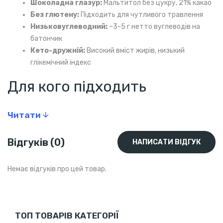
Шоколадна глазур:
Мальтитол без цукру, 21% какао
Без глютену:
Підходить для чутливого травлення
Низьковуглеводний:
~3-5 г нетто вуглеводів на
батончик
Кето-дружній:
Високий вміст жирів, низький
глікемічний індекс
Для кого підходить
Для кето та низьковуглеводних дієт
Читати
Для фітнес-перекусів між тренуваннями
Для заміни солодощів без цукру
Відгуків (0)
Для людей з глютеновою непереносимістю
НАПИСАТИ ВІДГУК
Спосіб використання
Немає відгуків про цей товар.
1 батончик (40 г) як перекус 1-2 рази на день
Зручно брати в зал чи офіс
Зберігати при температурі до 18°C
ТОП ТОВАРІВ КАТЕГОРІЇ
Термін придатності — 9 місяців