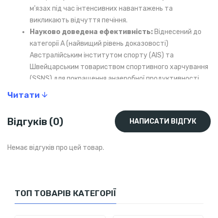
м'язах під час інтенсивних навантажень та
викликають відчуття печіння.
Науково доведена ефективність:
Віднесений до
категорії A (найвищий рівень доказовості)
Австралійським інститутом спорту (AIS) та
Швейцарським товариством спортивного харчування
(SSNS) для покращення анаеробної продуктивності.
Зручне дозування для «содового
Читати
навантаження»:
Капсульна форма дозволяє легко
розрахувати індивідуальну дозу (0.3 г/кг ваги тіла) та
Відгуків (0)
НАПИСАТИ ВІДГУК
розподілити прийом для зниження ризику шлунково-
кишкового дискомфорту.
Немає відгуків про цей товар.
Підвищення анаеробної витривалості:
Ідеально
підходить для видів спорту, що вимагають вибухових
зусиль: спринт, середні дистанції (30 сек – 5 хв),
велоспорт (MTB), веслування, командні види спорту.
ТОП ТОВАРІВ КАТЕГОРІЇ
Швейцарська якість:
Розроблено та вироблено у
Швейцарії згідно з суворими спортивно-науковими