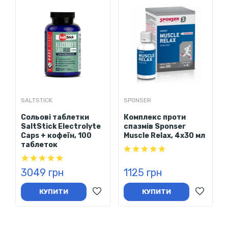
критеріями.
Спосіб застосування
Розрахунок дози:
Рекомендована загальна доза
становить
0,3 г натрію двовуглекислого на 1 кг
маси тіла
(наприклад, для атлета вагою 70 кг це 21
капсула по 1 г).
Час прийому:
Приймайте розраховану кількість
SALTSTICK
SPONSER
капсул за 60-90 хвилин до старту, розподіливши їх на
Сольові таблетки
Комплекс проти
3-4 рівні частини (наприклад, кожні 15-20 хвилин).
SaltStick Electrolyte
спазмів Sponser
Рідина:
Запивайте капсули щонайменше 0.5-1 літром
Caps + кофеїн, 100
Muscle Relax, 4х30 мл
води для покращення засвоєння та зниження ризику
таблеток
дискомфорту.
Попереднє тестування:
Обов'язково випробуйте
3049 грн
1125 грн
протокол прийому під час тренування, а не вперше на
змаганнях.
КУПИТИ
КУПИТИ
Склад