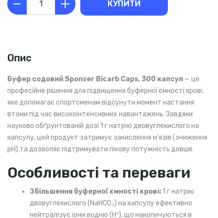
КУПИТИ
Опис
Буфер содовий Sponser Bicarb Caps, 300 капсул
— це
професійне рішення для підвищення буферної ємності крові,
яке допомагає спортсменам відсунути момент настання
втоми під час високоінтенсивних навантажень. Завдяки
науково обґрунтованій дозі 1 г натрію двовуглекислого на
капсулу, цей продукт затримує закислення м'язів (зниження
pH) та дозволяє підтримувати пікову потужність довше.
Особливості та переваги
Збільшення буферної ємності крові:
1 г натрію
двовуглекислого (NaHCO₃) на капсулу ефективно
нейтралізує іони водню (H⁺), що накопичуються в