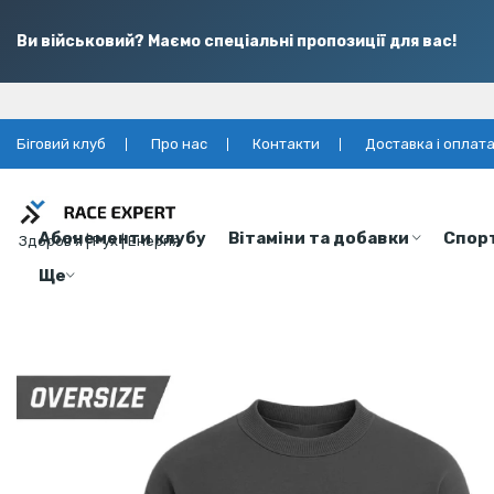
Ви військовий? Маємо спеціальні пропозиції для вас!
Біговий клуб
Про нас
Контакти
Доставка і оплат
Абонементи клубу
Вітаміни та добавки
Спор
Здоров’я | Рух | Енергія
Ще