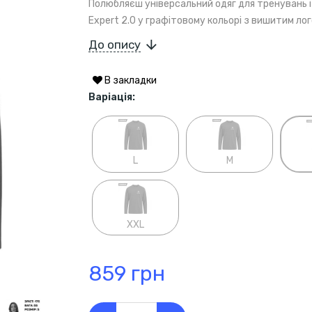
Полюбляєш універсальний одяг для тренувань і
Expert 2.0 у графітовому кольорі з вишитим ло
До опису
В закладки
Варіація:
L
M
XXL
859 грн