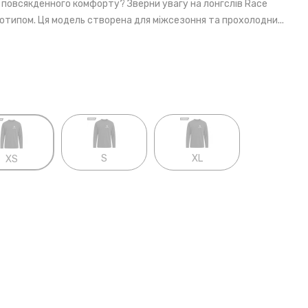
 повсякденного комфорту? Зверни увагу на лонгслів Race
готипом. Ця модель створена для міжсезоння та прохолодни...
S
XL
XS