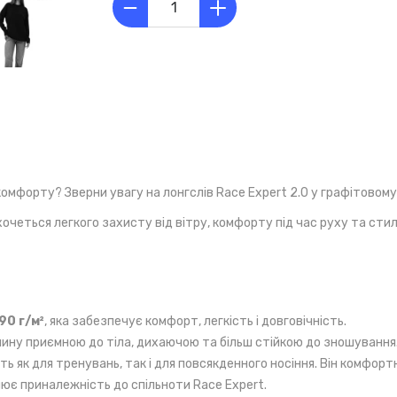
омфорту? Зверни увагу на лонгслів Race Expert 2.0 у графітовому
очеться легкого захисту від вітру, комфорту під час руху та сти
90 г/м²
, яка забезпечує комфорт, легкість і довговічність.
ину приємною до тіла, дихаючою та більш стійкою до зношування.
ить як для тренувань, так і для повсякденного носіння. Він комфорт
ює приналежність до спільноти Race Expert.