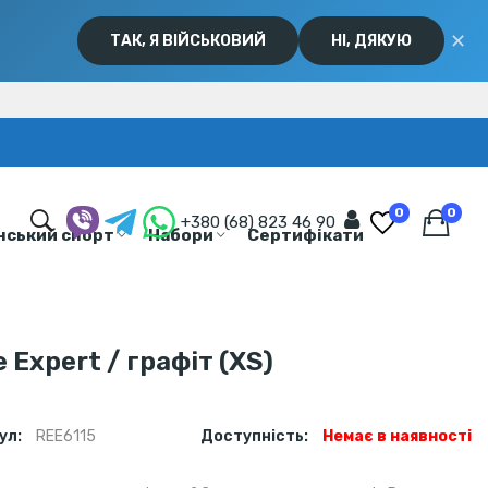
✕
ТАК, Я ВІЙСЬКОВИЙ
НІ, ДЯКУЮ
0
0
+380 (68) 823 46 90
нський спорт
Набори
Сертифікати
Expert / графіт (XS)
ул:
REE6115
Доступність:
Немає в наявності