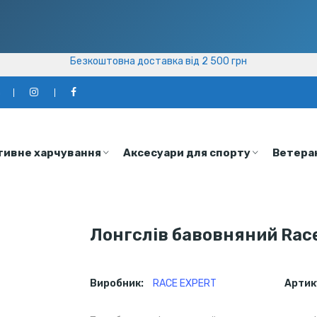
Безкоштовна доставка від 2 500 грн
Безкоштовна доставка від 2 500 грн
а
тивне харчування
Аксесуари для спорту
Ветера
Лонгслів бавовняний Race 
Виробник:
RACE EXPERT
Артик