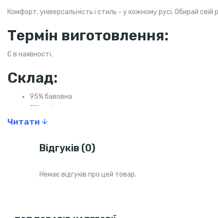
Комфорт, універсальність і стиль - у кожному русі. Обирай свій 
Термін виготовлення:
Є в наявності.
Склад:
95% бавовна
5% поліестер
Щільність: 190 г/м²
Читати
Колір: графіт
Логотип: вишивка
Відгуків (0)
Немає відгуків про цей товар.