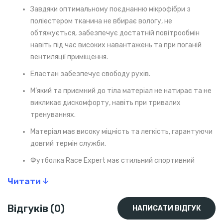
Завдяки оптимальному поєднанню мікрофібри з
поліестером тканина не вбирає вологу, не
обтяжується, забезпечує достатній повітрообмін
навіть під час високих навантажень та при поганій
вентиляції приміщення.
Еластан забезпечує свободу рухів.
М’який та приємний до тіла матеріал не натирає та не
викликає дискомфорту, навіть при тривалих
тренуваннях.
Матеріал має високу міцність та легкість, гарантуючи
довгий термін служби.
Футболка Race Expert має стильний спортивний
дизайн у патріотичних українських кольорах, щоб
Читати
примножити мотивацію та енергійність на дистанції!
Така футболка підійде не тільки для спорту, але і для
Відгуків (0)
НАПИСАТИ ВІДГУК
повсякденного носіння. Переконайтесь самі — замовляйте