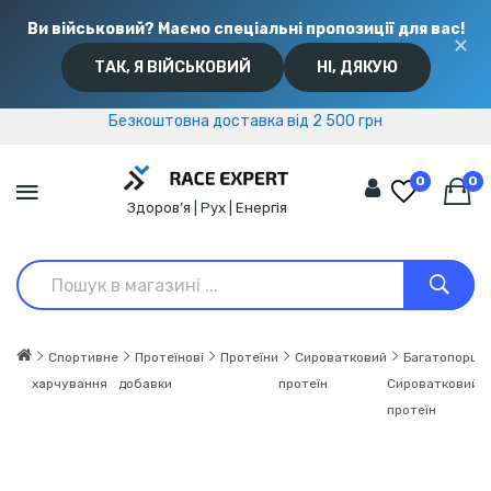
Ви військовий? Маємо спеціальні пропозиції для вас!
✕
ТАК, Я ВІЙСЬКОВИЙ
НІ, ДЯКУЮ
Безкоштовна доставка від 2 500 грн
Безкоштовна доставка від 2 500 грн
0
0
Здоров’я | Рух | Енергія
Спортивне
Протеїнові
Протеїни
Сироватковий
Багатопорцій
харчування
добавки
протеїн
Сироватковий
протеїн