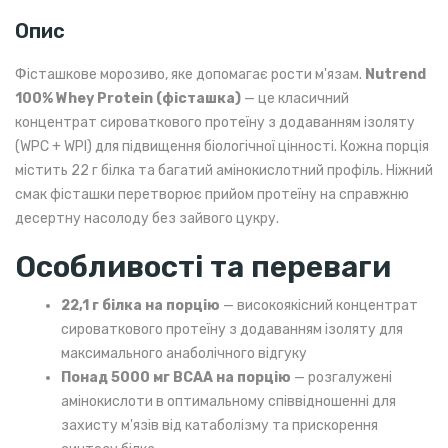
Опис
Фісташкове морозиво, яке допомагає рости м'язам.
Nutrend
100% Whey Protein (фісташка)
— це класичний
концентрат сироваткового протеїну з додаванням ізоляту
(WPC + WPI) для підвищення біологічної цінності. Кожна порція
містить 22 г білка та багатий амінокислотний профіль. Ніжний
смак фісташки перетворює прийом протеїну на справжню
десертну насолоду без зайвого цукру.
Особливості та переваги
22,1 г білка на порцію
— високоякісний концентрат
сироваткового протеїну з додаванням ізоляту для
максимального анаболічного відгуку
Понад 5000 мг BCAA на порцію
— розгалужені
амінокислоти в оптимальному співвідношенні для
захисту м'язів від катаболізму та прискорення