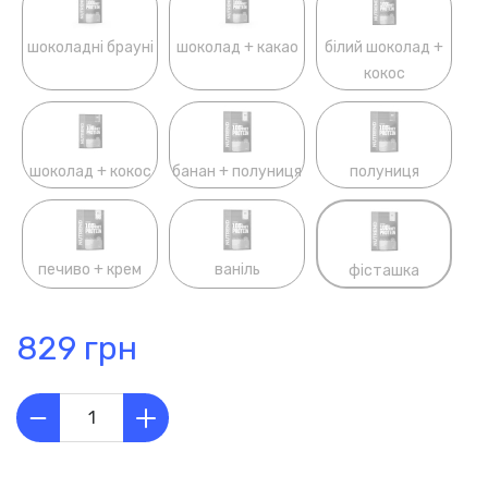
шоколадні брауні
шоколад + какао
білий шоколад +
кокос
шоколад + кокос
банан + полуниця
полуниця
печиво + крем
ваніль
фісташка
829 грн