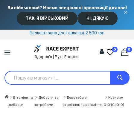
Ви військовий? Маємо спеціальні пропозиції для вас!
✕
ТАК, Я ВІЙСЬКОВИЙ
НІ, ДЯКУЮ
Безкоштовна доставка від 2 500 грн
Безкоштовна доставка від 2 500 грн
0
0
Здоров’я | Рух | Енергія
Вітаміни та
Добавки за
Боротьба зі
Коензим
добавки
потребами
старінням і довголіття
Q10 (CoQ10)