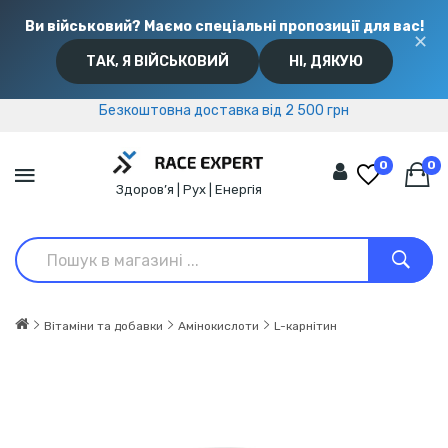
Ви військовий? Маємо спеціальні пропозиції для вас!
✕
ТАК, Я ВІЙСЬКОВИЙ
НІ, ДЯКУЮ
Безкоштовна доставка від 2 500 грн
Безкоштовна доставка від 2 500 грн
0
0
Здоров’я | Рух | Енергія
Вітаміни та добавки
Амінокислоти
L-карнітин