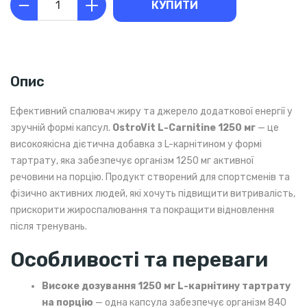
КУПИТИ
Опис
Ефективний спалювач жиру та джерело додаткової енергії у
зручній формі капсул.
OstroVit L-Carnitine 1250 мг
— це
високоякісна дієтична добавка з L-карнітином у формі
тартрату, яка забезпечує організм 1250 мг активної
речовини на порцію. Продукт створений для спортсменів та
фізично активних людей, які хочуть підвищити витривалість,
прискорити жироспалювання та покращити відновлення
після тренувань.
Особливості та переваги
Високе дозування 1250 мг L-карнітину тартрату
на порцію
— одна капсула забезпечує організм 840