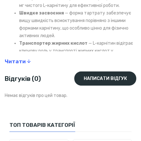
мг чистого L-карнітину для ефективної роботи.
Швидке засвоєння
— форма тартрату забезпечує
вищу швидкість всмоктування порівняно з іншими
формами карнітину, що особливо цінно для фізично
активних людей.
Транспортер жирних кислот
— L-карнітин відіграє
ключову роль у транспорті жирних кислот у
мітохондрії, де вони перетворюються на енергію, що
Читати
сприяє зменшенню жирових відкладень.
Підвищення витривалості та зменшення втоми
—
Відгуків (0)
НАПИСАТИ ВІДГУК
добавка допомагає зменшити накопичення молочної
кислоти, знижує відчуття м'язової втоми та
Немає відгуків про цей товар.
прискорює відновлення після тренувань.
Економічність
— упаковка містить 60 капсул, що
забезпечує два місяці регулярного прийому при
дозуванні 1 капсула на день.
ТОП ТОВАРІВ КАТЕГОРІЇ
Для кого підходить