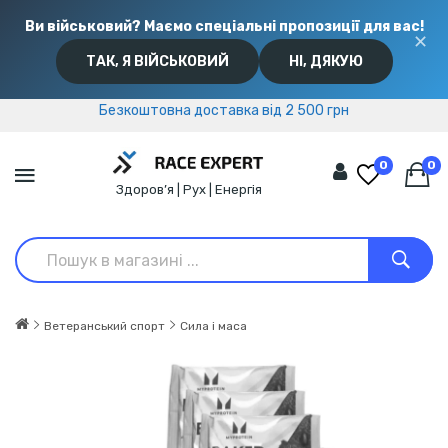
Ви військовий? Маємо спеціальні пропозиції для вас!
✕
ТАК, Я ВІЙСЬКОВИЙ
НІ, ДЯКУЮ
Безкоштовна доставка від 2 500 грн
Безкоштовна доставка від 2 500 грн
0
0
Здоров’я | Рух | Енергія
Ветеранський спорт
Сила і маса
АКЦІЯ