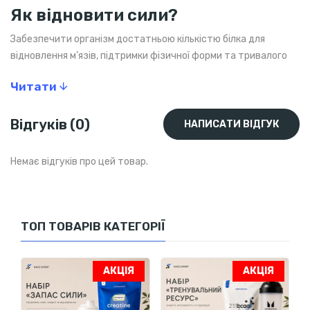
Як відновити сили?
Забезпечити організм достатньою кількістю білка для
відновлення м’язів, підтримки фізичної форми та тривалого
відчуття ситості.
Читати
Що входить до набору
Відгуків (0)
НАПИСАТИ ВІДГУК
Їжовик гребінчастий Mind Shi Lion’s Mane Mushroom,
1000 мг, 60 капсул
– 905 грн
Немає відгуків про цей товар.
Натуральна підтримка концентрації, пам’яті та роботи
нервової системи.
Допомагає підтримувати ясність мислення, швидкість
реакції та адаптуватися до розумових навантажень і
ТОП ТОВАРІВ КАТЕГОРІЇ
стресу.
Сприяє підтримці когнітивних функцій і швидшому
АКЦІЯ
АКЦІЯ
відновленню після інтенсивної розумової та фізичної
діяльності.
Як приймати: по 2 капсули на день, запиваючи водою.