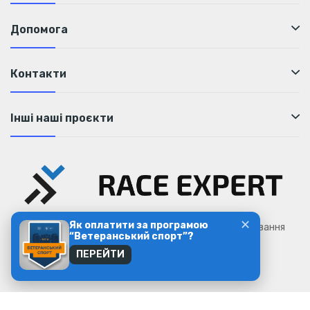
продуктів, які доповнюють один одного. Допомагає
підтримувати продуктивність мозку та забезпечує організм
Допомога
поживними речовинами для відновлення сили.
Контакти
Інші наші проєкти
✕
Як оплатити за програмою
Тренування, бігова спільнота та спортивне харчування
“Ветеранський спорт”?
ПЕРЕЙТИ
Race Expert © 2026