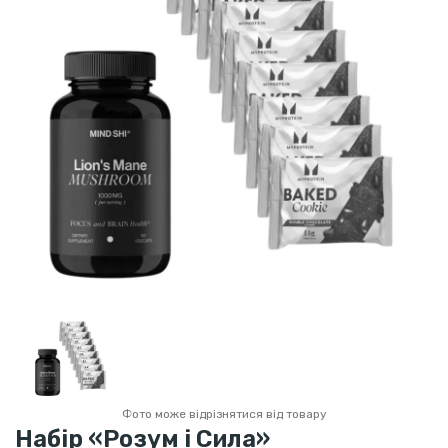
Фото може відрізнятися від товару
Набір «Розум і Сила»