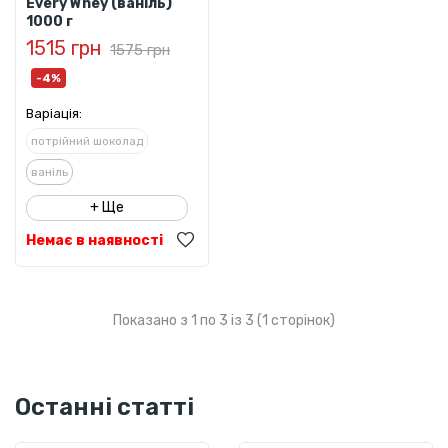
Every Whey (ваніль)
1000 г
1515 грн
1575 грн
-4%
Варіація:
потрійний шоколад
ваніль
білий шоколад з малиною
+ Ще
чорничний йогурт
Немає в наявності
лимонний чизкейк
солона карамель
Показано з 1 по 3 із 3 (1 сторінок)
Останні статті