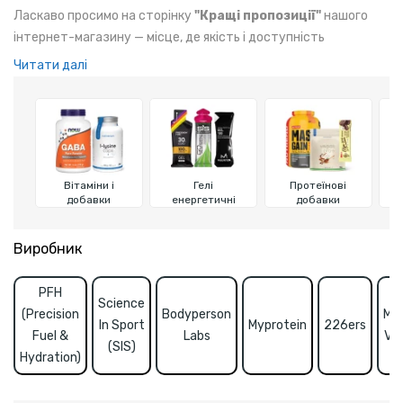
Ласкаво просимо на сторінку
"Кращі пропозиції"
нашого
інтернет-магазину — місце, де якість і доступність
поєднуються для вашого задоволення! Ми відібрали
Читати далі
найпопулярніші та найвигідніші товари, щоб кожен клієнт
знайшов ідеальне рішення для своїх потреб у спорті, здоров’ї
та активному способі життя.
Вітаміни і
Гелі
Протеїнові
добавки
енергетичні
добавки
Виробник
PFH
Science
(Precision
Bodyperson
Mi
In Sport
Myprotein
226ers
Fuel &
Labs
Vib
(SIS)
Hydration)