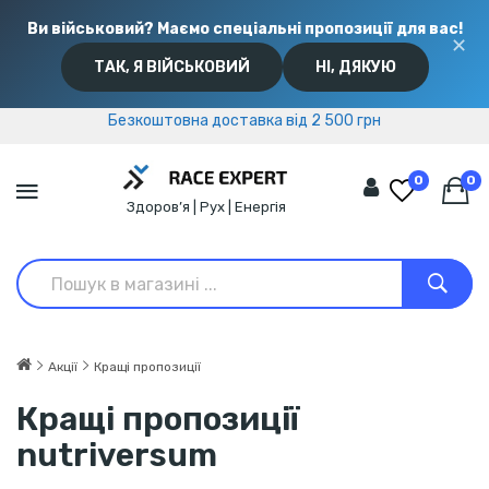
Ви військовий? Маємо спеціальні пропозиції для вас!
✕
ТАК, Я ВІЙСЬКОВИЙ
НІ, ДЯКУЮ
Безкоштовна доставка від 2 500 грн
Безкоштовна доставка від 2 500 грн
0
0
Здоров’я | Рух | Енергія
Акції
Кращі пропозиції
Кращі пропозиції
nutriversum