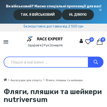
Ви військовий? Маємо спеціальні пропозиції для вас!
✕
ТАК, Я ВІЙСЬКОВИЙ
НІ, ДЯКУЮ
Безкоштовна доставка від 2 500 грн
Безкоштовна доставка від 2 500 грн
0
0
Здоров’я | Рух | Енергія
Аксесуари для спорту
Фляги, пляшки та шейкери
Фляги, пляшки та шейкери
nutriversum